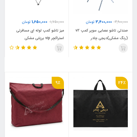
1,650,000
3,400,000
3,900,000
تومان
1,750,000
تومان
صندلی تاشو عصایی سوپر کمپ v2
میز تاشو کمپ لوله ای مسافرتی
(رنگ مشکی)دیجی چادر
استراکچر vip برزنتی مشکی
9٪
24٪