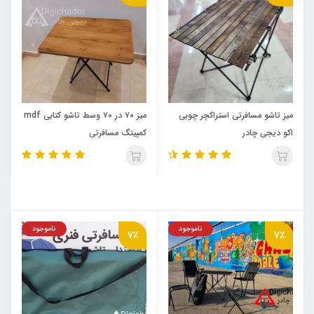
میز تاشو مسافرتی استراکچر چوبی
میز ۷۰ در ۷۰ وسط تاشو کتابی mdf
اکو دیجی چادر
کمپینگ مسافرتی
ناموجود
ناموجود
7٪
7٪