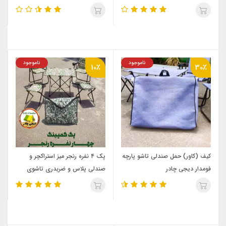
ناموجود
ناموجود
10٪
30٪
کیف (کاور) حمل صندلی تاشو پارچه
پک ۴ نفره رنجر میز استراکچر و
فومدار دیجی چادر
صندلی پلاس و ضربدری تاشوی
دیجی چادر