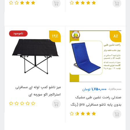
دیجی چادر
ناموجود
19٪
8٪
میز تاشو کمپ لوله ای مسافرتی
1,750,000
1,890,000
تومان
استراکچر اکو سورمه ای
صندلی راحت نشین طبی مشبک
بدون پایه تاشو مسافرتی pro (رنگ
مشکی) دیجی چادر