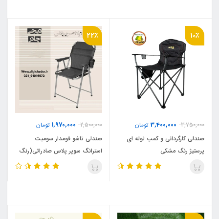
22٪
10٪
1,970,000
3,400,000
3,750,000
تومان
2,500,000
تومان
صندلی کارگردانی و کمپ لوله ای
صندلی تاشو فومدار سومیت
پرستیژ رنگ مشکی
استرانگ سوپر پلاس صادراتی(رنگ
مشکی)