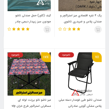
پک ۴ نفره اقتصادی میز استراکچر و
کیف (کاور) حمل صندلی تاشو
صندلی پلاس و ضربدری تاشوی
جودون سبز زیپدار دیجی چادر
مشکی دیجی چادر
ناموجود
ناموجود
17٪
7٪
صندلی تاشو طبی فومدار دسته مبلی
میز تاشو نانو برزنت لوله ای
پلاس مشکی گوچی صادراتی
مسافرتی استراکچر طرح خزان vip