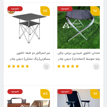
ناموجود
ناموجود
11٪
9٪
صندلی تاشوی ضربدری برزنتی پارکی
میز استراکچر دو طبقه تاشوی
پایه متوسط (استاندارد) دیجی چادر
مسافرتی(رنگ مشکی) دیجی چادر
ناموجود
ناموجود
16٪
7٪