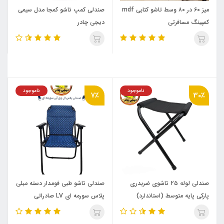
میز ۶۰ در ۸۰ وسط تاشو کتابی mdf
صندلی کمپ تاشو کمجا مدل سیمی
کمپینگ مسافرتی
دیجی چادر
ناموجود
ناموجود
7٪
30٪
صندلی لوله ۲۵ تاشوی ضربدری
صندلی تاشو طبی فومدار دسته مبلی
پارکی پایه متوسط (استاندارد)
پلاس سورمه ای LV صادراتی
فومدار t40 دیجی چادر