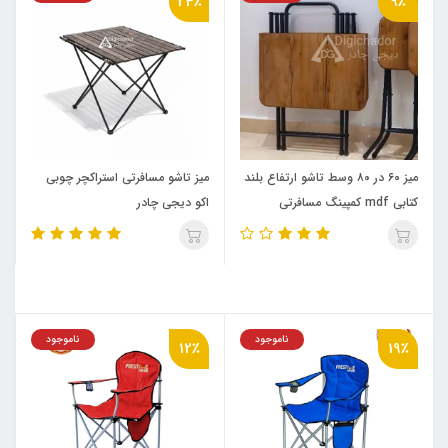
24٪
9٪
میز ۶۰ در ۸۰ وسط تاشو ارتفاع بلند
میز تاشو مسافرتی استراکچر چوبی
کتابی mdf کمپینگ مسافرتی
اکو دیجی چادر
ناموجود
ناموجود
12٪
19٪