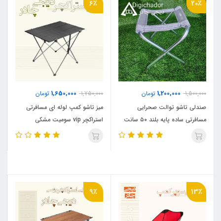
6٪
20٪
1,650,000
1,200,000
1,500,000
تومان
1,750,000
تومان
صندلی تاشو توالت صحرایی
میز تاشو کمپ لوله ای مسافرتی
مسافرتی ساده پایه بلند ۵۰ سانت
استراکچر vip سومیت مشکی
9٪
13٪