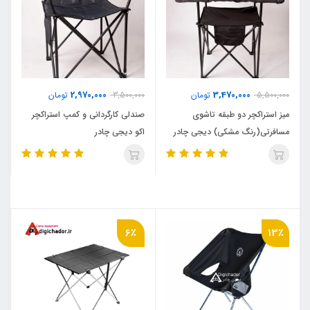
2,970,000
3,470,000
5,500,000
تومان
3,500,000
تومان
میز استراکچر دو طبقه تاشوی
صندلی کارگردانی و کمپ استراکچر
مسافرتی(رنگ مشکی) دیجی چادر
اکو دیجی چادر
6٪
13٪