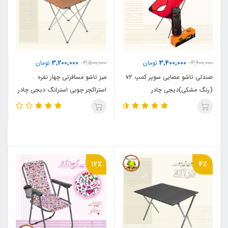
3,200,000
3,400,000
3,900,000
تومان
3,500,000
تومان
صندلی تاشو عصایی سوپر کمپ v2
میز تاشو مسافرتی چهار نفره
(رنگ مشکی)دیجی چادر
استراکچر چوبی استرانگ دیجی چادر
12٪
4٪