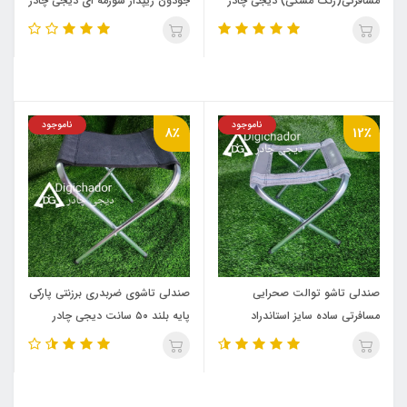
مسافرتی(رنگ مشکی) دیجی چادر
جودون زیپدار سورمه ای دیجی چادر
ناموجود
ناموجود
8٪
12٪
صندلی تاشو توالت صحرایی
صندلی تاشوی ضربدری برزنتی پارکی
مسافرتی ساده سایز استاندراد
پایه بلند ۵۰ سانت دیجی چادر