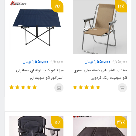
19٪
12٪
1,550,000
1,550,000
1,750,000
تومان
1,900,000
تومان
صندلی تاشو طبی دسته مبلی سفری
میز تاشو کمپ لوله ای مسافرتی
اکو سومیت رنگ گردویی
استراکچر اکو سورمه ای
16٪
37٪