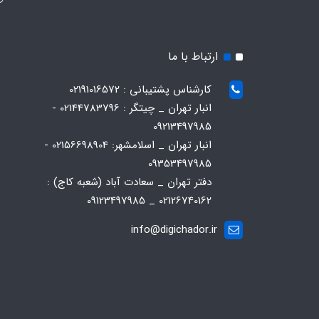
ارتباط با ما
کارشناس پشتیبانی : 02191016572
انبار تهران _ چیتگر : 02144783796 -
09213497985
انبار تهران _ اسلامشهر: 02156698904 -
09353497985
دفتر تهران _ سعادت آباد (شعبه کاج) :
02126740162 _ 09123497985
info@digichador.ir