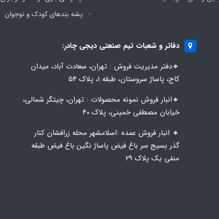
پشه‌ بندهای کودک و نوجوان
دفاتر و شعبات تیم صنعتی دیجی چادر:
🔸️​​دفتر مدیریت فروش : تهران، سعادت آباد، میدان
کاج، پاساژ سروستان، طبقه 1، پلاک 54
🔸️​​انبار فروش نمونه محصولات : تهران، چیتگر شمالی،
خیابان مصطفی خمینی، پلاک 40
🔸️ انبار فروش عمده :اسلامشهر محله زرافشان کنار
گذر بسیج سر باغ فیض پاساژ نگین باغ فیض طبقه
منفی یک پلاک ۲۹