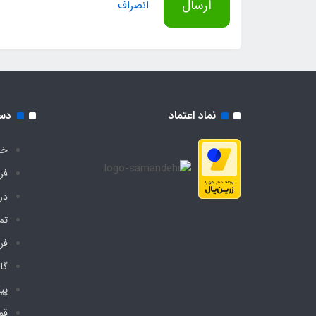
ارسال
انصراف
نماد اعتماد
دس
خا
فر
درب
تم
فر
گا
پی
قو