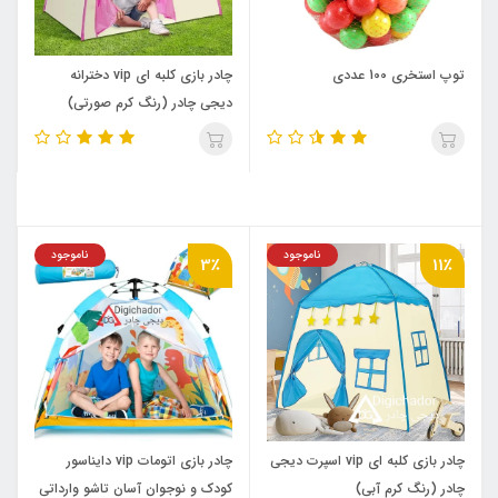
توپ استخری 100 عددی
چادر بازی کلبه ای vip دخترانه
دیجی چادر (رنگ کرم صورتی)
ناموجود
ناموجود
3٪
11٪
چادر بازی کلبه ای vip اسپرت دیجی
چادر بازی اتومات vip دایناسور
چادر (رنگ کرم آبی)
کودک و نوجوان آسان تاشو وارداتی