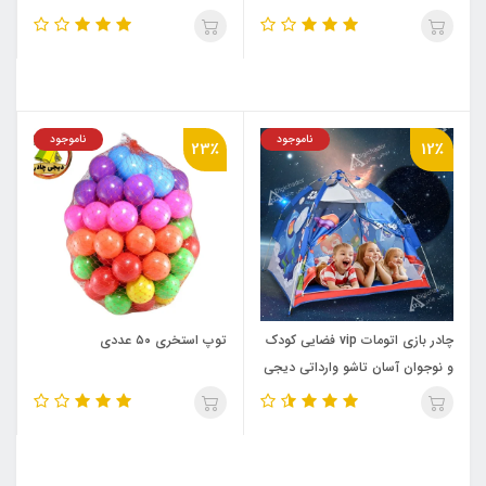
دیجی چادر
ناموجود
ناموجود
23٪
12٪
چادر بازی اتومات vip فضایی کودک
توپ استخری ۵۰ عددی
و نوجوان آسان تاشو وارداتی دیجی
چادر