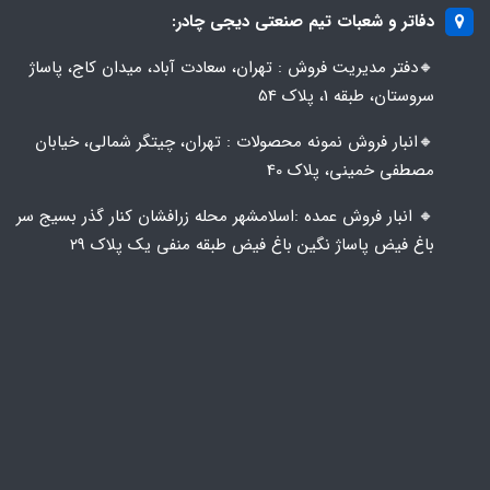
دفاتر و شعبات تیم صنعتی دیجی چادر:
🔸️​​دفتر مدیریت فروش : تهران، سعادت آباد، میدان کاج، پاساژ
سروستان، طبقه 1، پلاک 54
🔸️​​انبار فروش نمونه محصولات : تهران، چیتگر شمالی، خیابان
مصطفی خمینی، پلاک 40
🔸️ انبار فروش عمده :اسلامشهر محله زرافشان کنار گذر بسیج سر
باغ فیض پاساژ نگین باغ فیض طبقه منفی یک پلاک ۲۹