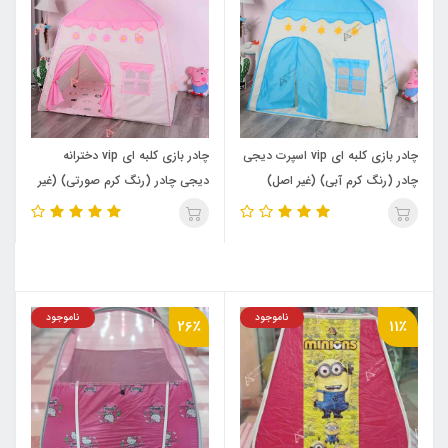
چادر بازی کلبه ای vip اسپرت دیجی
چادر بازی کلبه ای vip دخترانه
چادر (رنگ کرم آبی) (غیر اصل)
دیجی چادر (رنگ کرم صورتی) (غیر
اصل)
ناموجود
ناموجود
26٪
11٪