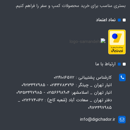
بستری مناسب برای خرید محصولات کمپ و سفر را فراهم کنیم.
نماد اعتماد
ارتباط با ما
کارشناس پشتیبانی : 02191016572
انبار تهران _ چیتگر : 02144783796 - 09213497985
انبار تهران _ اسلامشهر: 02156698904 - 09353497985
دفتر تهران _ سعادت آباد (شعبه کاج) : 02126740162 _
09123497985
info@digichador.ir