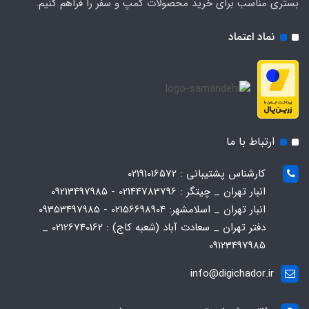
بستری مناسب برای خرید محصولات کمپ و سفر را فراهم کنیم.
نماد اعتماد
ارتباط با ما
کارشناس پشتیبانی : 02191016572
انبار تهران _ چیتگر : 02144783796 - 09213497985
انبار تهران _ اسلامشهر: 02156698904 - 09353497985
دفتر تهران _ سعادت آباد (شعبه کاج) : 02126740162 _
09123497985
info@digichador.ir