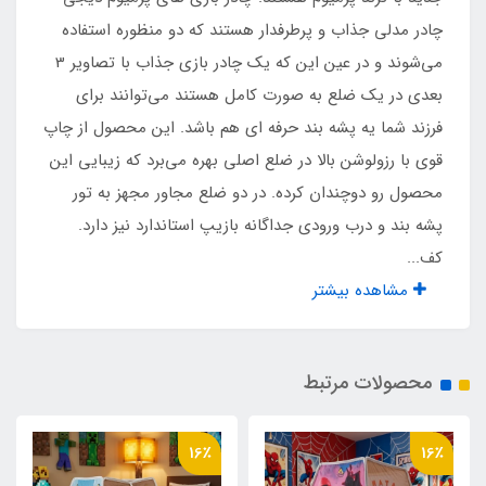
چادر مدلی جذاب و پرطرفدار هستند که دو منظوره استفاده
جنس کف
می‌شوند و در عین این که یک چادر بازی جذاب با تصاویر 3
بعدی در یک ضلع به صورت کامل هستند می‌توانند برای
پارچه ای
فرزند شما یه پشه‌ بند حرفه ای هم باشد. این محصول از چاپ
قوی با رزولوشن بالا در ضلع اصلی بهره می‌برد که زیبایی این
جنس بدنه
محصول رو دوچندان کرده. در دو ضلع مجاور مجهز به تور
پلی استر و حریر
پشه بند و درب ورودی جداگانه بازیپ استاندارد نیز دارد.
کف...
اقلام همراه
مشاهده بیشتر
کیف حمل مخصوص بنددار
محصولات مرتبط
نوع اسکلت
فلزی فنری آسان تاشو با روکش پلاستیکی و نوار
16٪
16٪
ابریشم