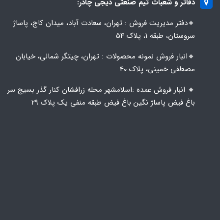
دفاتر و شعبات تیم صنعتی دیجی چادر:
🔸️​​دفتر مدیریت فروش : تهران، سعادت آباد، میدان کاج، پاساژ
سروستان، طبقه 1، پلاک 54
🔸️​​انبار فروش نمونه محصولات : تهران، چیتگر شمالی، خیابان
مصطفی خمینی، پلاک 40
🔸️ انبار فروش عمده :اسلامشهر محله زرافشان کنار گذر بسیج سر
باغ فیض پاساژ نگین باغ فیض طبقه منفی یک پلاک ۲۹