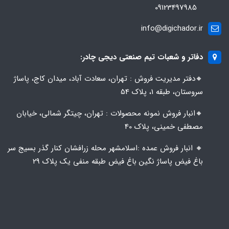
09123497985
info@digichador.ir
دفاتر و شعبات تیم صنعتی دیجی چادر:
🔸️​​دفتر مدیریت فروش : تهران، سعادت آباد، میدان کاج، پاساژ
سروستان، طبقه 1، پلاک 54
🔸️​​انبار فروش نمونه محصولات : تهران، چیتگر شمالی، خیابان
مصطفی خمینی، پلاک 40
🔸️ انبار فروش عمده :اسلامشهر محله زرافشان کنار گذر بسیج سر
باغ فیض پاساژ نگین باغ فیض طبقه منفی یک پلاک ۲۹