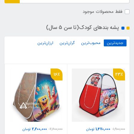
فقط محصولات موجود
پشه‌ بندهای کودک(تا سن 5 سال)
جدیدترین
محبوب‌ترین
گران‌ترین
ارزان‌ترین
16٪
23٪
2,200,000
1,470,000
1,900,000
تومان
2,600,000
تومان