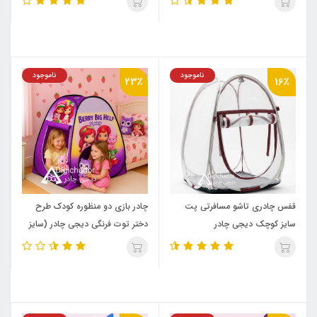
ناموجود
ناموجود
23٪
16٪
قفس چادری تاشو مسافرتی پت
چادر بازی دو منظوره کودک طرح
سایز کوچک دیجی چادر
دختر توت فرنگی دیجی چادر (سایز
کوچک)