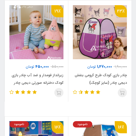
19٪
23٪
450,000
1,470,000
1,900,000
تومان
550,000
تومان
چادر بازی کودک طرح کرومی بنفش
زیرانداز فومدار و ضد آب چادر بازی
دیجی چادر (سایز کوچک)
کودک دخترانه صورتی دیجی چادر
ناموجود
ناموجود
16٪
16٪