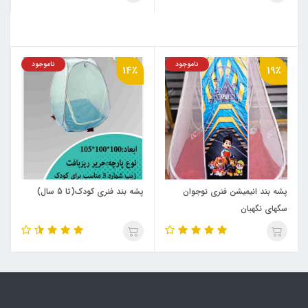
ناموجود
ناموجود
14٪
19٪
پشه‌ بند انیمیشن فنری نوجوان
پشه‌ بند فنری کودک(تا 5 سال)
سگهای نگهبان