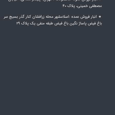
مصطفی خمینی، پلاک 40
🔸️ انبار فروش عمده :اسلامشهر محله زرافشان کنار گذر بسیج سر
باغ فیض پاساژ نگین باغ فیض طبقه منفی یک پلاک ۲۹