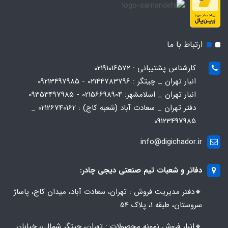
ارتباط با ما
کارشناس پشتیبانی : 02191016572
انبار تهران _ چیتگر : 02144783796 - 09213497985
انبار تهران _ اسلامشهر: 02156698904 - 09353497985
دفتر تهران _ سعادت آباد (شعبه کاج) : 02126740162 _
09123497985
info@digichador.ir
دفاتر و شعبات تیم صنعتی دیجی چادر:
🔸️​​دفتر مدیریت فروش : تهران، سعادت آباد، میدان کاج، پاساژ
سروستان، طبقه 1، پلاک 54
🔸️​​انبار فروش نمونه محصولات : تهران، چیتگر شمالی، خیابان