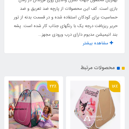
بهترین محصول جهت کنترل والدین روی فرزندان در زمان
بازی است. کف این محصولات از پارچه ضد تعریق و ضد
نوع اسکلت
حساسیت برای کودکان استفاده شده و در قسمت بدنه از تور
فلزی فنری آسان تاشو با روکش پلاستیکی و نوار
حریر ریزبافت درجه یک با رنگهای جذاب کار شده است. پشه
ابریشم
بند انیمیشن مدیوم دارای درب ورودی مجهز...
مشاهده بیشتر
مناسب برای
سن یک تا ۷ سال
محصولات مرتبط
جنس کف
22٪
16٪
اسپاند باند