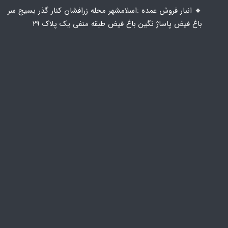
🔸️ انبار فروش عمده :اسلامشهر محله زرافشان کنار گذر بسیج سر
باغ فیض پاساژ نگین باغ فیض طبقه منفی یک پلاک ۲۹