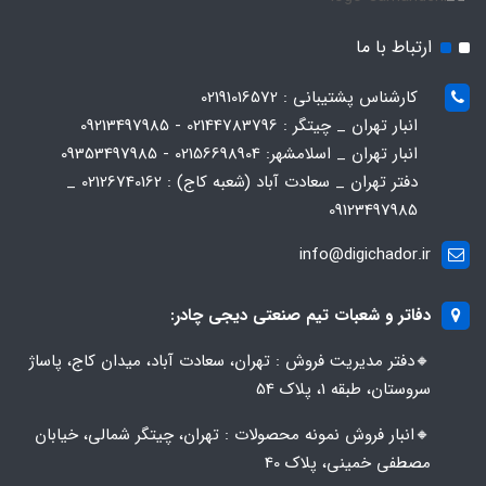
ارتباط با ما
کارشناس پشتیبانی : 02191016572
انبار تهران _ چیتگر : 02144783796 - 09213497985
انبار تهران _ اسلامشهر: 02156698904 - 09353497985
دفتر تهران _ سعادت آباد (شعبه کاج) : 02126740162 _
09123497985
info@digichador.ir
دفاتر و شعبات تیم صنعتی دیجی چادر:
🔸️​​دفتر مدیریت فروش : تهران، سعادت آباد، میدان کاج، پاساژ
سروستان، طبقه 1، پلاک 54
🔸️​​انبار فروش نمونه محصولات : تهران، چیتگر شمالی، خیابان
مصطفی خمینی، پلاک 40