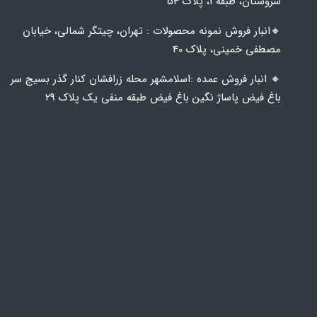
سروستان، طبقه 1، پلاک 54
🔸️​​انبار فروش نمونه محصولات : تهران، چیتگر شمالی، خیابان
مصطفی خمینی، پلاک 40
🔸️ انبار فروش عمده :اسلامشهر محله زرافشان کنار گذر بسیج سر
باغ فیض پاساژ نگین باغ فیض طبقه منفی یک پلاک ۲۹