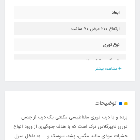
ابعاد
ارتفاع 20۰ عرض 7۰ سانت
نوع توری
فایبرگلس ترک مقاوم
مشاهده بیشتر
تعداد تکه
۲ تکه
توضیحات
پرده و یا درب توری مغناطیسی مگنتی یک درب از جنس
توری فایبرگلاس ترک است که با هدف جلوگیری از ورود انواع
حشرات موذی مانند مگس، پشه، سوسک و ... به داخل منزل