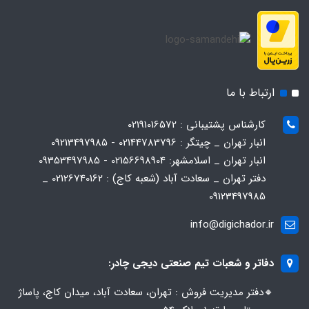
ارتباط با ما
کارشناس پشتیبانی : 02191016572
انبار تهران _ چیتگر : 02144783796 - 09213497985
انبار تهران _ اسلامشهر: 02156698904 - 09353497985
دفتر تهران _ سعادت آباد (شعبه کاج) : 02126740162 _
09123497985
info@digichador.ir
دفاتر و شعبات تیم صنعتی دیجی چادر:
🔸️​​دفتر مدیریت فروش : تهران، سعادت آباد، میدان کاج، پاساژ