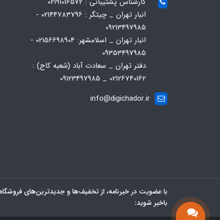
کارشناس پشتیبانی : 02191016572
انبار تهران _ چیتگر : 02144783796 -
09213497985
انبار تهران _ اسلامشهر: 02156698904 -
09353497985
دفتر تهران _ سعادت آباد (شعبه کاج) :
02126740162 _ 09123497985
info@digichador.ir
با عضویت در خبرنامه، از تخفیف‌ها و جدیدترین‌های فروشگاه
باخبر شوید: