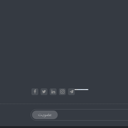
Powered by
Embed Google Maps
&
Phase 10 rules
عضویت