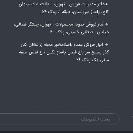
🔸️​​دفتر مدیریت فروش : تهران، سعادت آباد، میدان
کاج، پاساژ سروستان، طبقه 1، پلاک 54
🔸️​​انبار فروش نمونه محصولات : تهران، چیتگر شمالی،
خیابان مصطفی خمینی، پلاک 40
🔸️ انبار فروش عمده :اسلامشهر محله زرافشان کنار
گذر بسیج سر باغ فیض پاساژ نگین باغ فیض طبقه
منفی یک پلاک ۲۹