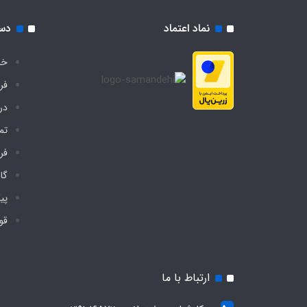
نماد اعتماد
دس
خا
فر
درب
تم
فر
گا
پی
قو
ارتباط با ما