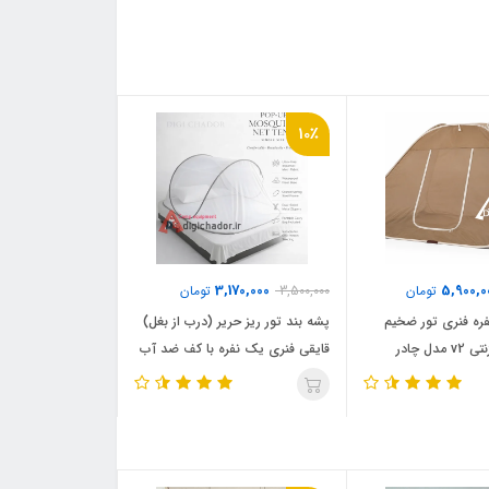
10٪
3,170,000
5,900,0
تومان
3,500,000
تومان
‌ بند 12 نفره فنری تور ضخیم
پشه‌ بند تور ریز حریر (درب از بغل)
شتری کف برزنتی v2 مدل چادر
قایقی فنری یک نفره با کف ضد آب
صادراتی دیجی چادر