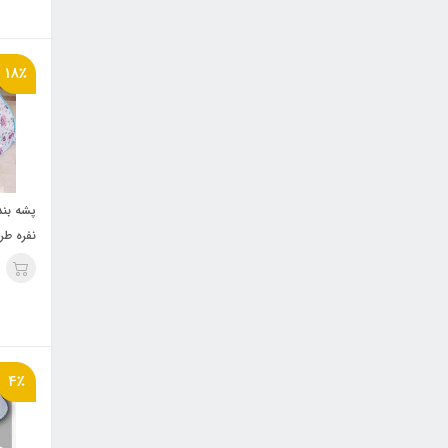
18٪
نفره طر
(طرح ش
4٪