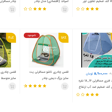
صاف vip کف ضخیم تفلون تور
اسپاند (اقتصادی) مدل چادر
چادر مسافرتی 
مسافرتی
ناموجود
20٪
16٪
قفس چادری تاشو مسافرتی پت
قفس چادری ت
5,900,000
6
تومان
سایز بزرگ دیجی چادر
سایز متوسط 
پشه‌ بند فنری مسافرتی 16_18 نفره
ی کف ضخیم ضد آب ارتفاع
بلند شش ضلعی درجه یک (6