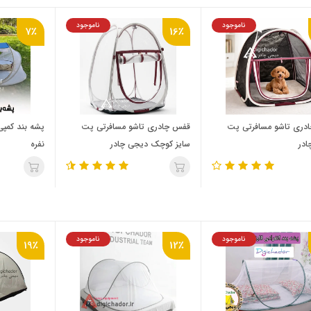
ناموجود
ناموجود
7٪
16٪
دری تاشو مسافرتی پت
قفس چادری تاشو مسافرتی پت
ادر
سایز کوچک دیجی چادر
نفره
ناموجود
ناموجود
19٪
12٪