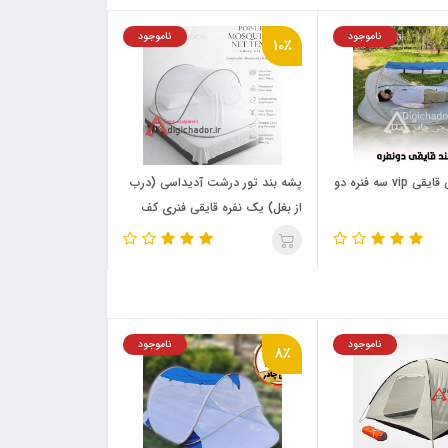
ناموجود
ناموجود
10٪
پشه‌ بند کمپی قایقی vip سه فنره دو
پشه‌ بند تور درشت آدیداسی (درب
از بغل) یک نفره قایقی فنری کف
ضد آب صادراتی دیجی چادر
ناموجود
ناموجود
8٪