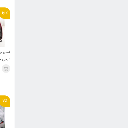
16٪
قفس چا
دیجی چ
7٪