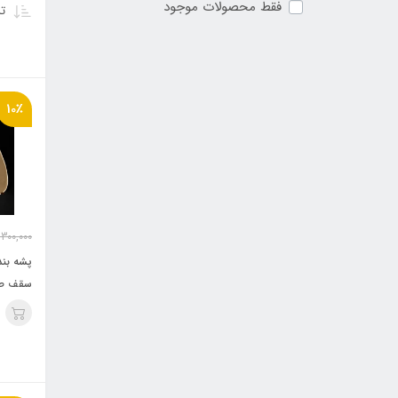
فقط محصولات موجود
تر
10٪
,300,000
سقف صا