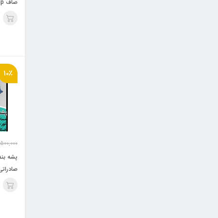
سفید
10٪
,500,000
صادرات
دیواره)