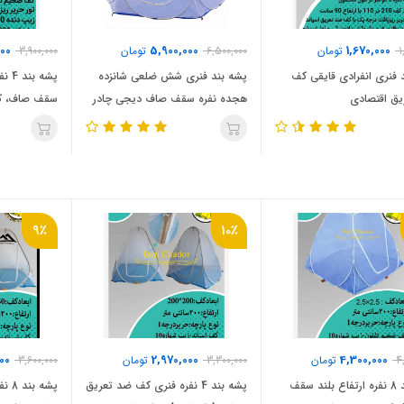
00
5,900,000
1,670,000
1
تومان
6,500,000
تومان
3,900,000
د فنری انفرادی قایقی کف
پشه‌ بند فنری شش ضلعی شانزده
پشه‌
یق اقتصادی
هجده نفره سقف صاف دیجی چادر
سقف صاف، ک
6 ضلعی 18 نفره 16 نفره
9٪
10٪
00
2,970,000
4,300,000
4
تومان
3,300,000
تومان
3,600,000
پشه‌ بند 8 نفره ارتفاع بلند سقف
پشه‌ بند 4 نفره فنری کف ضد تعریق
پشه‌