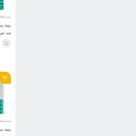
,970,000
پشه‌ بن
ضد تعر
9٪
,700,000