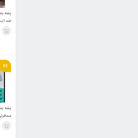
پشه‌ بن
ضد آب و
دیجی چ
8٪
مسافرتی V2 با کف 