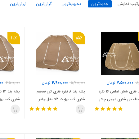
تیب نمایش:
جدیدترین
محبوب‌ترین
گران‌ترین
ارزان‌ترین
10٪
15٪
00
4,900,000
7,500,000
8
تومان
5,700,000
تومان
6,500,000
پشه‌ بند فنری شش ضلعی ۱۶ نفره
پشه‌ بند 8 نفره فنری تور ضخیم
پشه
ف تور شتری دیجی چادر
شتری کف برزنت v2 مدل چادر
مسافرتی
مسافرتی