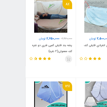
8٪
2,750,000
2,500,0
تومان
2,970,000
تومان
ی انفرادی قایقی کف
پشه‌ بند قایقی کمپی فنری دو نفره
کف معمولی(2 نفره)
12٪