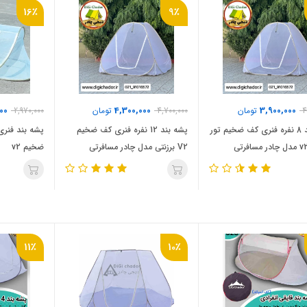
16٪
9٪
00
4,300,000
3,900,000
4
تومان
4,700,000
تومان
2,970,000
پشه‌ بند 8 نفره فنری کف ضخیم تور
پشه‌ بند 12 نفره فنری کف ضخیم
پشه‌ بند فنر
V2 برزنتی مدل چادر مسافرتی
ضخیم v2
11٪
10٪