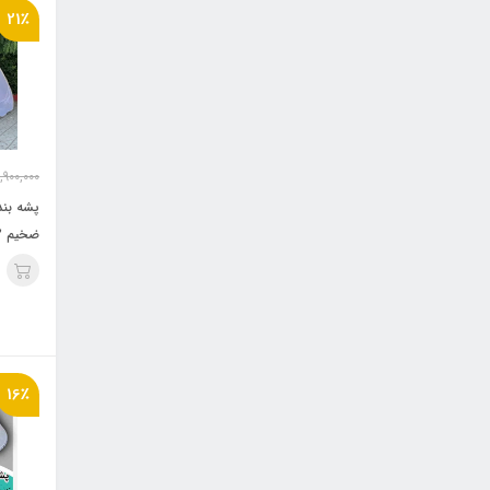
21٪
,900,000
ضخیم v2 مدل چادر مسافرتی
16٪