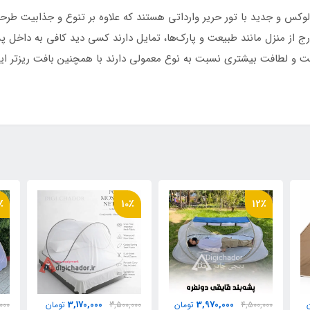
 آسان تاشو روکشدار با نوار ابریشم
س و جدید با تور حریر وارداتی هستند که علاوه بر تنوع و جذابیت طرحها
 ریزبافت متراکم طرحدار درجه یک وارداتی
از منزل مانند طبیعت و پارک‌ها، تمایل دارند کسی دید کافی به داخل پشه‌
ت و لطافت بیشتری نسبت به نوع معمولی دارند با همچنین بافت ریزتر 
 حمل مخصوص
٪
10٪
12٪
3,170,000
3,970,000
4,500,000
تومان
3,500,000
تومان
000