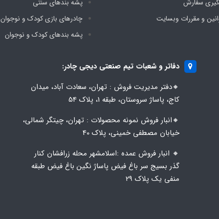
گیری سفارش
پشه‌ بندهای سنتی
انین و مقررات وبسایت
چادرهای بازی کودک و نوجوان
پشه‌ بندهای کودک و نوجوان
دفاتر و شعبات تیم صنعتی دیجی چادر:
🔸️​​دفتر مدیریت فروش : تهران، سعادت آباد، میدان
کاج، پاساژ سروستان، طبقه 1، پلاک 54
🔸️​​انبار فروش نمونه محصولات : تهران، چیتگر شمالی،
خیابان مصطفی خمینی، پلاک 40
🔸️ انبار فروش عمده :اسلامشهر محله زرافشان کنار
گذر بسیج سر باغ فیض پاساژ نگین باغ فیض طبقه
منفی یک پلاک ۲۹