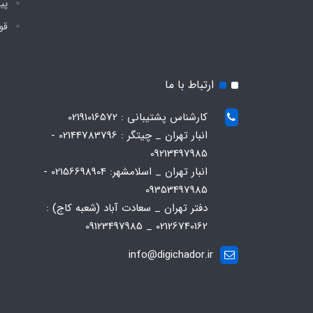
پی
قو
ارتباط با ما
کارشناس پشتیبانی : 02191016572
انبار تهران _ چیتگر : 02144783796 -
09213497985
انبار تهران _ اسلامشهر: 02156698904 -
09353497985
دفتر تهران _ سعادت آباد (شعبه کاج) :
02126740162 _ 09123497985
info@digichador.ir