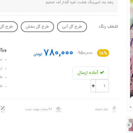
پشه‌ بند اسپرینگ هشت نفره گلدار کف ضخیم
انتخاب رنگ:
طرح گل آبی
طرح گل بنفش
طرح گل 
780,000
ویژگ
950,000
18%
تومان
سایز کف: 50
ارتفاع: 200
آماده ارسال
ظرف
ظرف
نماد اعتماد
48 ساعت مهلت تست