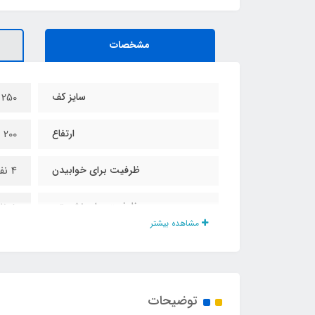
مشخصات
سایز کف
250 در 250 سانت (با تلرانس دوخت 10 سانت)
ارتفاع
200 سانت (با تلرانس 10 سانت)
ظرفیت برای خوابیدن
4 نفر
ظرفیت برای نشستن
8 نفر
مشاهده بیشتر
نوع زیپ
دنده
جنس کف
تفلو
توضیحات