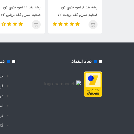
پشه‌ بند سنتی 3 در 5 کفدار
پشه‌ بند 8 نفره فنری تور
پشه‌ بند 12 نفره فنری تور
 اسکلت با تور
ضخیم شتری کف برزنت v2
ضخیم شتری کف برزنتی v2
درجه یک تهران (خواب ۱۰
مدل چادر مسافرتی
مدل چادر مسافرتی
نماد اعتماد
دس
خا
فر
درب
تم
فر
گا