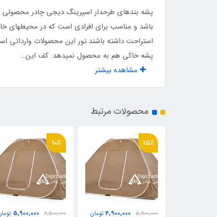
نوع اسکلت
فنری
پشه‌ بندهای طرحدار اسپرینگ دیجی چادر محصولی لوک
نوع تور
حریر
باشد و مناسب برای افرادی است که در محیطهای خارج 
استراحت داشته باشند.تور این محصولات وارداتی اس
اقلام همراه
کیف
پشه خاکی هم به محصول نمیدهد. کف این...
مشاهده بیشتر
محصولات مرتبط
10٪
15٪
5,900,000
4,900,000
4,400,
تومان
5,700,000
تومان
6,500,000
تومان