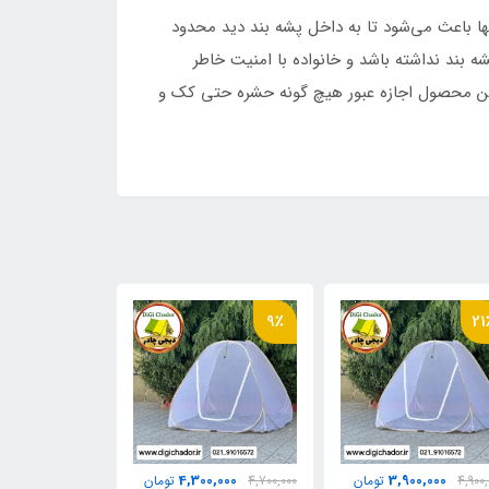
 باعث می‌شود تا به داخل پشه‌ بند دید محدود
 بند نداشته باشد و خانواده با امنیت خاطر
این محصول اجازه عبور هیچ گونه حشره حتی کک و
16٪
9٪
21
0,000
4,300,000
3,900,000
4,900,
تومان
4,700,000
تومان
2,970,000