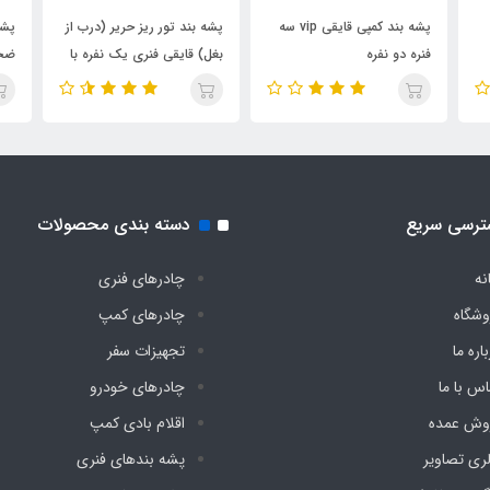
پشه‌ بند کمپی قایقی vip سه
پشه‌ بند تور ریز حریر (درب از
فنره دو نفره
بغل) قایقی فنری یک نفره با
کف ضد آب صادراتی دیجی
مسا
چادر
ترسی سریع
دسته بندی محصولات
نه
چادرهای فنری
وشگاه
چادرهای کمپ
اره ما
تجهیزات سفر
اس با ما
چادرهای خودرو
وش عمده
اقلام بادی کمپ
لری تصاویر
پشه‌ بندهای فنری