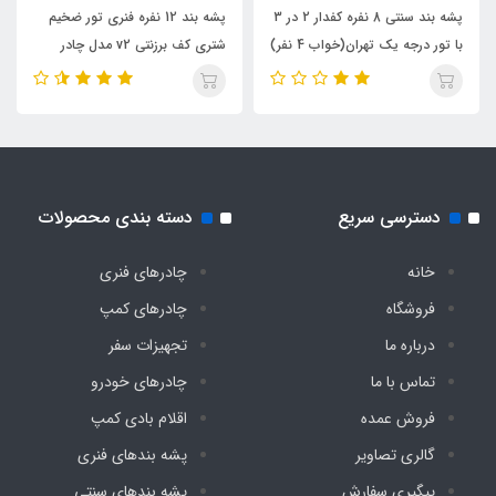
پشه‌ بند سنتی 8 نفره کفدار 2 در 3
پشه‌ بند 12 نفره فنری تور ضخیم
با تور درجه یک تهران(خواب 4 نفر)
شتری کف برزنتی v2 مدل چادر
مسافرتی
دسترسی سریع
دسته بندی محصولات
خانه
چادرهای فنری
فروشگاه
چادرهای کمپ
درباره ما
تجهیزات سفر
تماس با ما
چادرهای خودرو
فروش عمده
اقلام بادی کمپ
گالری تصاویر
پشه‌ بندهای فنری
پیگیری سفارش
پشه‌ بندهای سنتی