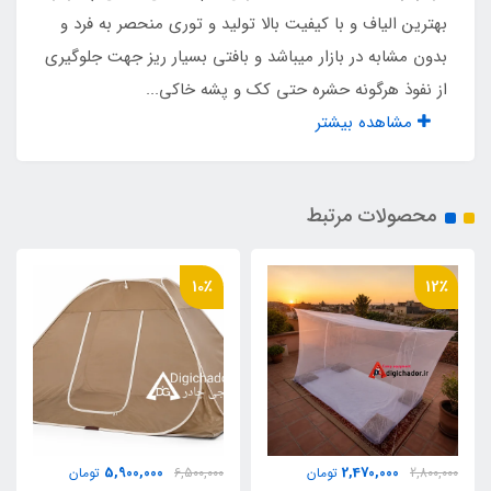
بهترین الیاف و با کیفیت بالا تولید و توری منحصر به فرد و
نوار آویز 4 گوشه
بدون مشابه در بازار میباشد و بافتی بسیار ریز جهت جلوگیری
دارد
از نفوذ هرگونه حشره حتی کک و پشه خاکی...
مشاهده بیشتر
ساک حمل مخصوص دیجی چادر
دارد
محصولات مرتبط
مناسب برای خواب
10٪
12٪
5 الی 7 نفر
مناسب برای نشستن
10 الی 12 نفر
5,900,000
2,470,000
2,800,000
تومان
6,500,000
تومان