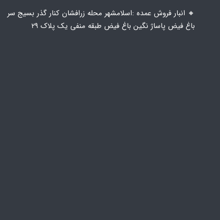
🔸️ انبار فروش عمده :اسلامشهر محله زرافشان کنار گذر بسیج سر
باغ فیض پاساژ نگین باغ فیض طبقه منفی یک پلاک ۲۹