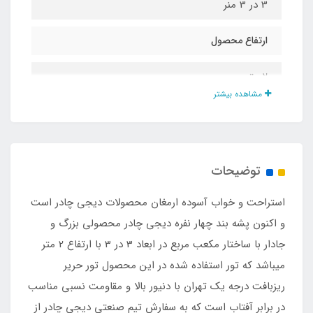
3 در 3 منر
ارتفاع محصول
2 متر
مشاهده بیشتر
جنس کف
اسپاند باند درجه یک
توضیحات
نوع تور
استراحت و خواب آسوده ارمغان محصولات دیجی چادر است
حریر ریزبافت درجه یک تهران
و اکنون پشه‌ بند چهار نفره دیجی چادر محصولی بزرگ و
جادار با ساختار مکعب مربع در ابعاد 3 در 3 با ارتفاع 2 متر
نوع زیپ
میباشد که تور استفاده شده در این محصول تور حریر
ریزبافت درجه یک تهران با دنیور بالا و مقاومت نسبی مناسب
شماره 10 درجه یک
در برابر آفتاب است که به سفارش تیم صنعتی دیجی چادر از