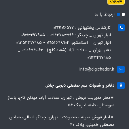
ارتباط با ما
کارشناس پشتیبانی : 02191016572
انبار تهران _ چیتگر : 02144783796 - 09213497985
انبار تهران _ اسلامشهر: 02156698904 - 09353497985
دفتر تهران _ سعادت آباد (شعبه کاج) : 02126740162 _
09123497985
info@digichador.ir
دفاتر و شعبات تیم صنعتی دیجی چادر:
🔸️​​دفتر مدیریت فروش : تهران، سعادت آباد، میدان کاج، پاساژ
سروستان، طبقه 1، پلاک 54
🔸️​​انبار فروش نمونه محصولات : تهران، چیتگر شمالی، خیابان
مصطفی خمینی، پلاک 40