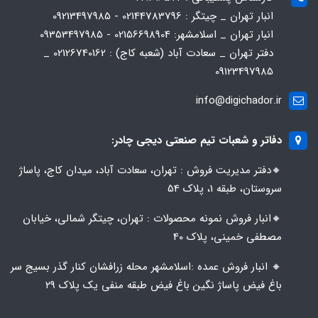
انبار تهران _ چیتگر : 02144783796 - 09213497985
انبار تهران _ اسلامشهر: 02156698904 - 09353497985
دفتر تهران _ سعادت آباد (شعبه کاج) : 02126740162 _
09123497985
info@digichador.ir
دفاتر و شعبات تیم صنعتی دیجی چادر:
🔸️​​دفتر مدیریت فروش : تهران، سعادت آباد، میدان کاج، پاساژ
سروستان، طبقه 1، پلاک 54
🔸️​​انبار فروش نمونه محصولات : تهران، چیتگر شمالی، خیابان
مصطفی خمینی، پلاک 40
🔸️ انبار فروش عمده :اسلامشهر محله زرافشان کنار گذر بسیج سر
باغ فیض پاساژ نگین باغ فیض طبقه منفی یک پلاک ۲۹