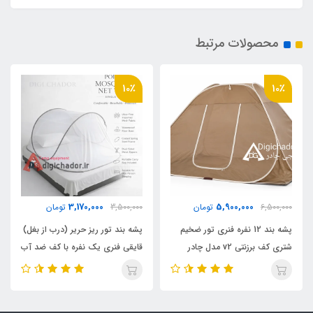
2200 گرم
محصولات مرتبط
مناسب برای خواب
10٪
10٪
2 نفر
اقلام همراه
کیف حمل مخصوص
3,170,000
5,900,000
6,500,000
تومان
3,500,000
تومان
پشه‌ بند 12 نفره فنری تور ضخیم
پشه‌ بند تور ریز حریر (درب از بغل)
شتری کف برزنتی v2 مدل چادر
قایقی فنری یک نفره با کف ضد آب
مسافرتی
صادراتی دیجی چادر