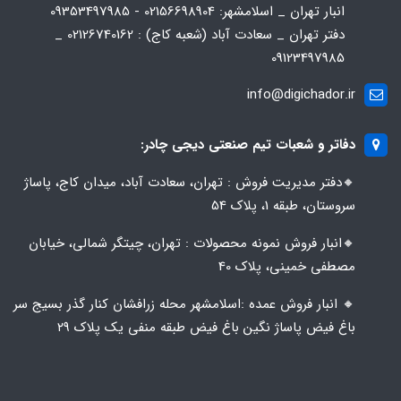
انبار تهران _ اسلامشهر: 02156698904 - 09353497985
دفتر تهران _ سعادت آباد (شعبه کاج) : 02126740162 _
09123497985
info@digichador.ir
دفاتر و شعبات تیم صنعتی دیجی چادر:
🔸️​​دفتر مدیریت فروش : تهران، سعادت آباد، میدان کاج، پاساژ
سروستان، طبقه 1، پلاک 54
🔸️​​انبار فروش نمونه محصولات : تهران، چیتگر شمالی، خیابان
مصطفی خمینی، پلاک 40
🔸️ انبار فروش عمده :اسلامشهر محله زرافشان کنار گذر بسیج سر
باغ فیض پاساژ نگین باغ فیض طبقه منفی یک پلاک ۲۹