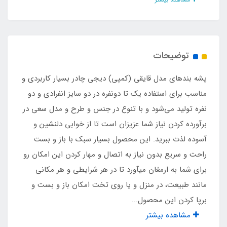
جنس کف
پارچه اسپاند
توضیحات
نوع زیپ
پشه‌ بندهای مدل قایقی (کمپی) دیجی چادر بسیار کاربردی و
شماره 5
مناسب برای استفاده یک تا دونفره در دو سایز انفرادی و دو
نفره تولید می‌شود و با تنوع در جنس و طرح و مدل سعی در
سایز جمع شده
برآورده کردن نیاز شما عزیزان است تا از خوابی دلنشین و
آسوده لذت ببرید. این محصول بسیار سبک با باز و بست
قطر 90 سانت (تلرانس۵)
راحت و سریع بدون نیاز به اتصال و مهار کردن این امکان رو
برای شما به ارمغان میآورد تا در هر شرایطی و هر مکانی
نوع اسکلت
مانند طبیعت، در منزل و یا روی تخت امکان باز و بست و
فلزی فنری آسان تاشو روکشدار با نوار ابریشم
برپا کردن این محصول...
مشاهده بیشتر
وزن