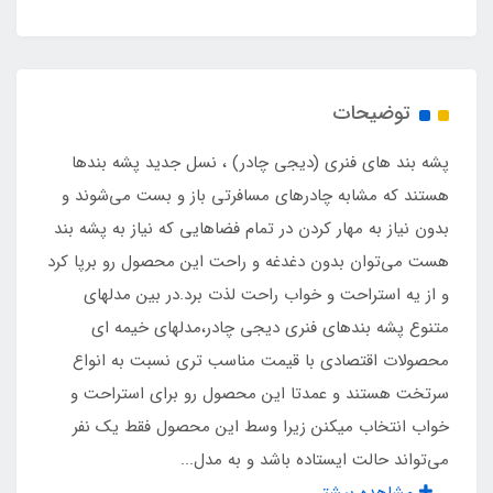
نوع پارچه
حریر ریزبافت دو تکه (دوخت از وسط)
توضیحات
نوع اسکلت
​​​​پشه‌ بند های فنری (دیجی چادر) ، نسل جدید پشه‌ بندها
فلزی فنری روکش دار مجهز به نوار ابریشم
هستند که مشابه چادرهای مسافرتی باز و بست می‌شوند و
بدون نیاز به مهار کردن در تمام فضاهایی که نیاز به پشه‌ بند
گنجایش
هست می‌توان بدون دغدغه و راحت این محصول رو برپا کرد
و از یه استراحت و خواب راحت لذت برد.در بین مدلهای
نشستن 12 نفر یا خواب 6 نفر
متنوع پشه‌ بندهای فنری دیجی چادر،مدلهای خیمه ای
محصولات اقتصادی با قیمت مناسب تری نسبت به انواع
نوع باز و بست
سرتخت هستند و عمدتا این محصول رو برای استراحت و
آسان تاشو فنری مشابه چادرهای مسافرتی فنری
خواب انتخاب میکنن زیرا وسط این محصول فقط یک نفر
می‌تواند حالت ایستاده باشد و به مدل...
نوع زیپ