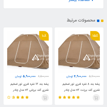
مشاهده بیشتر
دنده درشت شماره 10 با سرزیپ دوطرفه
محصولات مرتبط
اقلام همراه
کیف حمل تفلون یا اسپاند(بنر و تصویر روی کیف
10٪
15٪
متغییر هست)
5,900,000
4,900,000
5,700,000
تومان
6,500,000
تومان
پشه‌ بند 8 نفره فنری تور ضخیم
پشه‌ بند 12 نفره فنری تور ضخیم
شتری کف برزنت v2 مدل چادر
شتری کف برزنتی v2 مدل چادر
مسافرتی
مسافرتی