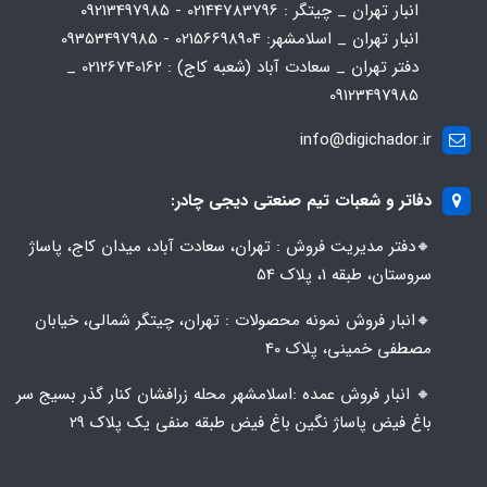
انبار تهران _ چیتگر : 02144783796 - 09213497985
انبار تهران _ اسلامشهر: 02156698904 - 09353497985
دفتر تهران _ سعادت آباد (شعبه کاج) : 02126740162 _
09123497985
info@digichador.ir
دفاتر و شعبات تیم صنعتی دیجی چادر:
🔸️​​دفتر مدیریت فروش : تهران، سعادت آباد، میدان کاج، پاساژ
سروستان، طبقه 1، پلاک 54
🔸️​​انبار فروش نمونه محصولات : تهران، چیتگر شمالی، خیابان
مصطفی خمینی، پلاک 40
🔸️ انبار فروش عمده :اسلامشهر محله زرافشان کنار گذر بسیج سر
باغ فیض پاساژ نگین باغ فیض طبقه منفی یک پلاک ۲۹