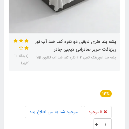
پشه‌ بند فنری قایقی دو نفره کف ضد آب تور
ریزبافت حریر صادراتی دیجی چادر
(دیدگاه 12
پشه‌ بند اسپرینگ کمپی ۲ 2 نفره کف ضد آب تفلون vip
کاربر)
12%
ناموجود
موجود شد به من اطلاع بده