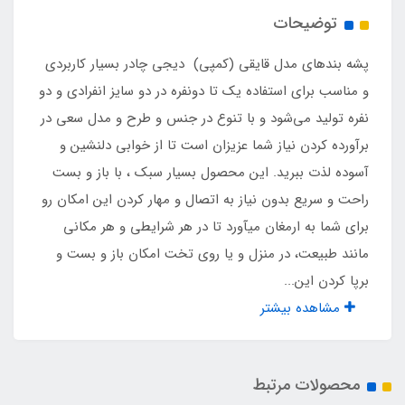
توضیحات
جنس تور
پشه‌ بندهای مدل قایقی (کمپی) دیجی چادر بسیار کاربردی
تور آدیداسی شیشه ای درجه یک
و مناسب برای استفاده یک تا دونفره در دو سایز انفرادی و دو
نفره تولید می‌شود و با تنوع در جنس و طرح و مدل سعی در
نوع اسکلت
برآورده کردن نیاز شما عزیزان است تا از خوابی دلنشین و
آسوده لذت ببرید. این محصول بسیار سبک ، با باز و بست
فلزی فنری آسان تاشو با روکش پلاستیکی و نوار
راحت و سریع بدون نیاز به اتصال و مهار کردن این امکان رو
ابریشم
برای شما به ارمغان میآورد تا در هر شرایطی و هر مکانی
نوع زیپ
مانند طبیعت، در منزل و یا روی تخت امکان باز و بست و
برپا کردن این...
شماره 5
مشاهده بیشتر
قطر جمع شده
محصولات مرتبط
80 سانت