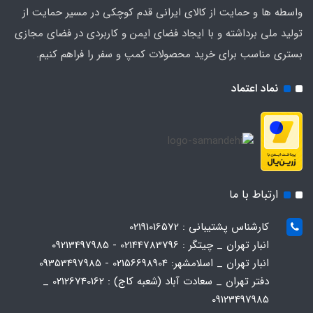
واسطه ها و حمایت از کالای ایرانی قدم کوچکی در مسیر حمایت از
تولید ملی برداشته و با ایجاد فضای ایمن و کاربردی در فضای مجازی
بستری مناسب برای خرید محصولات کمپ و سفر را فراهم کنیم.
نماد اعتماد
ارتباط با ما
کارشناس پشتیبانی : 02191016572
انبار تهران _ چیتگر : 02144783796 - 09213497985
انبار تهران _ اسلامشهر: 02156698904 - 09353497985
دفتر تهران _ سعادت آباد (شعبه کاج) : 02126740162 _
09123497985