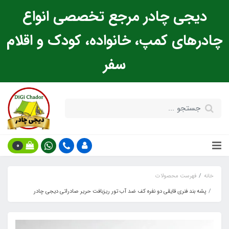
دیجی چادر مرجع تخصصی انواع
چادرهای کمپ، خانواده، کودک و اقلام
سفر
0
خانه
فهرست محصولات
پشه‌ بند فنری قایقی دو نفره کف ضد آب تور ریزبافت حریر صادراتی دیجی چادر