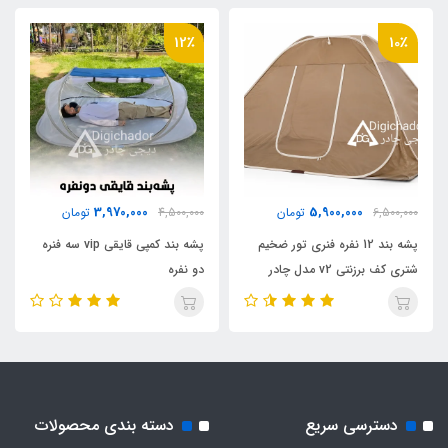
اقلام همراه
12٪
10٪
کیف حمل مخصوص
مناسب برای خواب
2 نفر
3,970,000
5,900,000
6,500,000
تومان
4,500,000
تومان
نوع سرزیپها
پشه‌ بند 12 نفره فنری تور ضخیم
پشه‌ بند کمپی قایقی vip سه فنره
شتری کف برزنتی v2 مدل چادر
دو نفره
فلزی دو دسته
مسافرتی
تعداد سرزیپ
دو عدد
دسترسی سریع
دسته بندی محصولات
جنس کیف