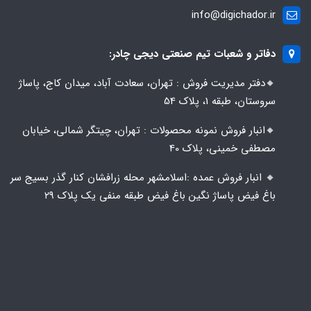
info@digichador.ir
دفاتر و شعبات تیم صنعتی دیجی چادر:
🔸️​​دفتر مدیریت فروش : تهران، سعادت آباد، میدان کاج، پاساژ
سروستان، طبقه 1، پلاک 54
🔸️​​انبار فروش نمونه محصولات : تهران، چیتگر شمالی، خیابان
مصطفی خمینی، پلاک 40
🔸️ انبار فروش عمده :اسلامشهر محله زرافشان کنار گذر بسیج سر
باغ فیض پاساژ نگین باغ فیض طبقه منفی یک پلاک ۲۹