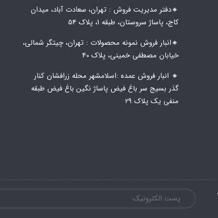
🔸️​​دفتر مدیریت فروش : تهران، سعادت آباد، میدان
کاج، پاساژ سروستان، طبقه 1، پلاک 54
🔸️​​انبار فروش نمونه محصولات : تهران، چیتگر شمالی،
خیابان مصطفی خمینی، پلاک 40
🔸️ انبار فروش عمده :اسلامشهر محله زرافشان کنار
گذر بسیج سر باغ فیض پاساژ نگین باغ فیض طبقه
منفی یک پلاک ۲۹