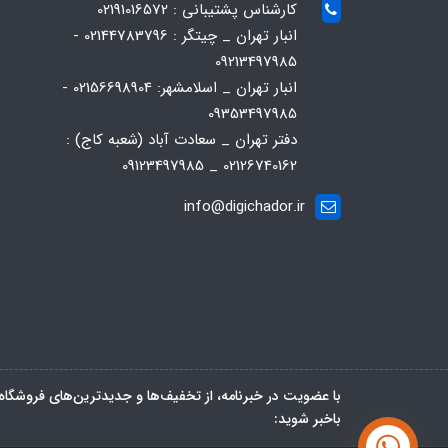
کارشناس پشتیبانی : 02191016572
انبار تهران _ چیتگر : 02144783796 -
09213497985
انبار تهران _ اسلامشهر: 02156698904 -
09353497985
دفتر تهران _ سعادت آباد (شعبه کاج) :
02126740162 _ 09123497985
info@digichador.ir
با عضویت در خبرنامه، از تخفیف‌ها و جدیدترین‌های فروشگاه
باخبر شوید: