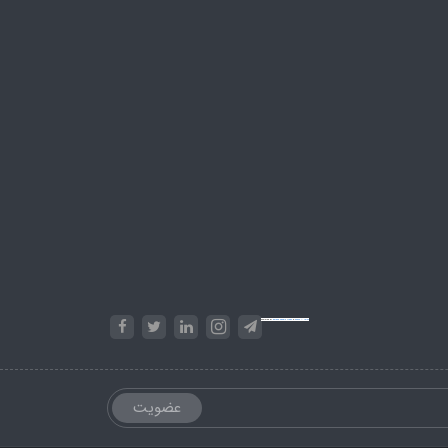
Powered by
Embed Google Maps
&
Phase 10 rules
عضویت