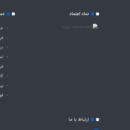
نماد اعتماد
دس
خا
فر
درب
تم
فر
گا
پی
قو
ارتباط با ما