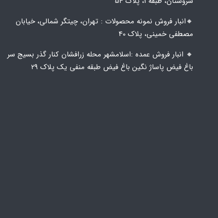
سروستان، طبقه 1، پلاک 54
🔸️​​انبار فروش نمونه محصولات : تهران، چیتگر شمالی، خیابان
مصطفی خمینی، پلاک 40
🔸️ انبار فروش عمده :اسلامشهر محله زرافشان کنار گذر بسیج سر
باغ فیض پاساژ نگین باغ فیض طبقه منفی یک پلاک ۲۹