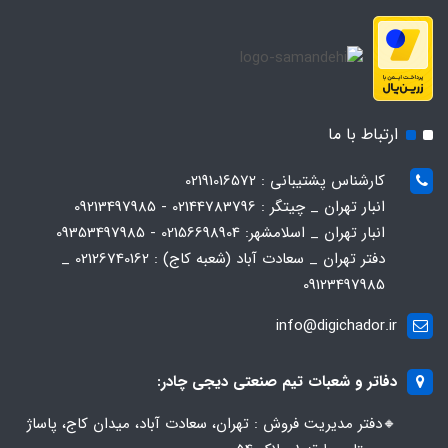
ارتباط با ما
کارشناس پشتیبانی : 02191016572
انبار تهران _ چیتگر : 02144783796 - 09213497985
انبار تهران _ اسلامشهر: 02156698904 - 09353497985
دفتر تهران _ سعادت آباد (شعبه کاج) : 02126740162 _
09123497985
info@digichador.ir
دفاتر و شعبات تیم صنعتی دیجی چادر:
🔸️​​دفتر مدیریت فروش : تهران، سعادت آباد، میدان کاج، پاساژ