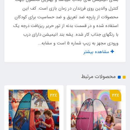
کیف حمل مخصوص
کنترل والدین روی فرزندان در زمان بازی است. کف این
محصولات از پارچه ضد تعریق و ضد حساسیت برای کودکان
نوع اسکلت
استفاده شده و در قسمت بدنه از تور حریر ریزبافت درجه یک
فلزی فنری آسان تاشو با روکش پلاستیکی و نوار
با رنگهای جذاب کار شده. پشه بند انیمیشن دارای درب
ابریشم
ورودی مجهز به زیپ شماره 5 است و مشابه...
مشاهده بیشتر
مناسب برای
سن یک تا 10 سال
محصولات مرتبط
جنس کف
22٪
22٪
اسپاند باند