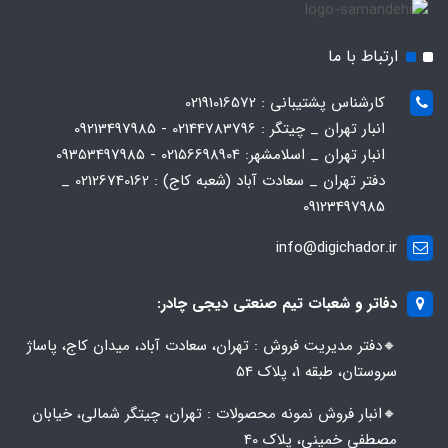
ارتباط با ما
کارشناس پشتیبانی : 02191016572
انبار تهران _ چیتگر : 02144783796 - 09213497985
انبار تهران _ اسلامشهر: 02156698904 - 09353497985
دفتر تهران _ سعادت آباد (شعبه کاج) : 02126740162 _
09123497985
info@digichador.ir
دفاتر و شعبات تیم صنعتی دیجی چادر:
🔸️​​دفتر مدیریت فروش : تهران، سعادت آباد، میدان کاج، پاساژ
سروستان، طبقه 1، پلاک 54
🔸️​​انبار فروش نمونه محصولات : تهران، چیتگر شمالی، خیابان
مصطفی خمینی، پلاک 40