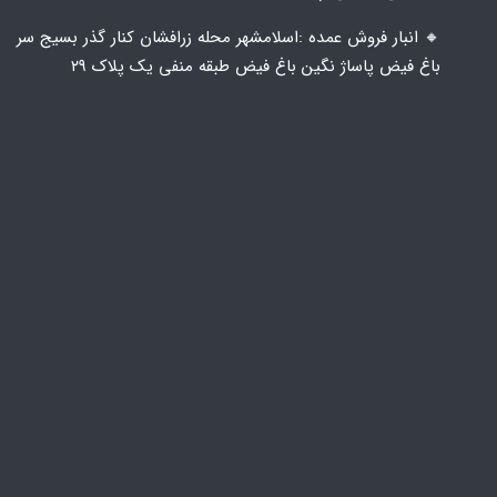
🔸️ انبار فروش عمده :اسلامشهر محله زرافشان کنار گذر بسیج سر
باغ فیض پاساژ نگین باغ فیض طبقه منفی یک پلاک ۲۹