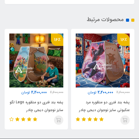
۲ عدد
محصولات مرتبط
اقلام همراه
16٪
16٪
کیف حمل مخصوص
کشور تولید کننده
چین
2,200,000
2,200,000
2,600,000
تومان
2,600,000
تومان
پشه بند فنری دو منظوره مرد
پشه بند فنری دو منظوره Lego لگو
عنکبوتی سایز نوجوان دیجی چادر
سایز نوجوان دیجی چادر