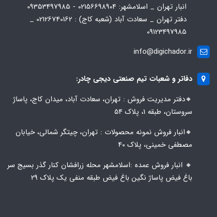
انبار تهران _ اسلامشهر: 02156698904 - 09353497985
دفتر تهران _ سعادت آباد (شعبه کاج) : 02126740162 _
09123497985
info@digichador.ir
دفاتر و شعبات تیم صنعتی دیجی چادر:
🔸️​​دفتر مدیریت فروش : تهران، سعادت آباد، میدان کاج، پاساژ
سروستان، طبقه 1، پلاک 54
🔸️​​انبار فروش نمونه محصولات : تهران، چیتگر شمالی، خیابان
مصطفی خمینی، پلاک 40
🔸️ انبار فروش عمده :اسلامشهر محله زرافشان کنار گذر بسیج سر
باغ فیض پاساژ نگین باغ فیض طبقه منفی یک پلاک ۲۹