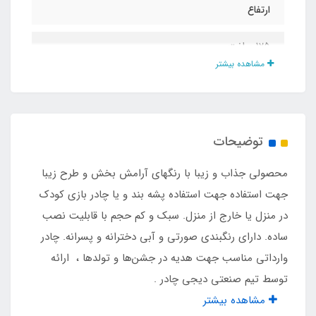
ارتفاع
۱۲۵ سانت
مشاهده بیشتر
جنس چادر
پلی استر
توضیحات
نوع اسکلت
محصولی جذاب و زیبا با رنگهای آرامش بخش و طرح زیبا
فنری عصایی
جهت استفاده جهت استفاده پشه بند و یا چادر بازی کودک
در منزل یا خارج از منزل. سبک و کم حجم با قابلیت نصب
مناسب تا سن
ساده. دارای رنگبندی صورتی و آبی دخترانه و پسرانه. چادر
وارداتی مناسب جهت هدیه در جشن‌ها و تولدها ، ارائه
۸ سال
توسط تیم صنعتی دیجی چادر .
مشاهده بیشتر
تعداد درب