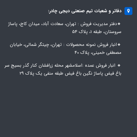
دفاتر و شعبات تیم صنعتی دیجی چادر:
🔸️​​دفتر مدیریت فروش : تهران، سعادت آباد، میدان کاج، پاساژ
سروستان، طبقه 1، پلاک 54
🔸️​​انبار فروش نمونه محصولات : تهران، چیتگر شمالی، خیابان
مصطفی خمینی، پلاک 40
🔸️ انبار فروش عمده :اسلامشهر محله زرافشان کنار گذر بسیج سر
باغ فیض پاساژ نگین باغ فیض طبقه منفی یک پلاک ۲۹