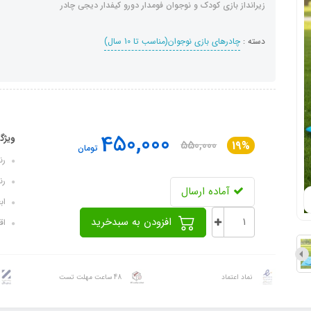
زیرانداز بازی کودک و نوجوان فومدار دورو کیفدار دیجی چادر
دسته :
چادرهای بازی نوجوان(مناسب تا 10 سال)
450,000
ویژگ
550,000
19%
تومان
رنگ
رن
آماده ارسال
ابعاد: ۰
افزودن به سبدخرید
اقل
نماد اعتماد
48 ساعت مهلت تست