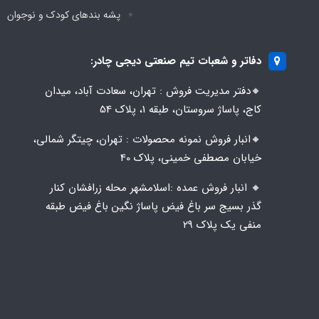
پشه‌ بندهای کودک و نوجوان
دفاتر و شعبات تیم صنعتی دیجی چادر:
🔸️​​دفتر مدیریت فروش : تهران، سعادت آباد، میدان
کاج، پاساژ سروستان، طبقه 1، پلاک 54
🔸️​​انبار فروش نمونه محصولات : تهران، چیتگر شمالی،
خیابان مصطفی خمینی، پلاک 40
🔸️ انبار فروش عمده :اسلامشهر محله زرافشان کنار
گذر بسیج سر باغ فیض پاساژ نگین باغ فیض طبقه
منفی یک پلاک ۲۹