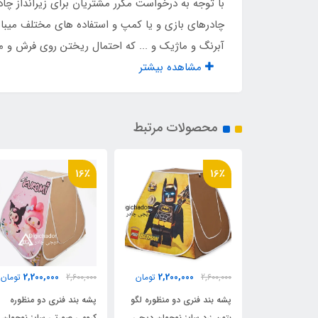
مقاومت در برابر رطوبت
دارد
چادرهای بازی و یا کمپ و استفاده های مختلف میباشد
آبرنگ و ماژیک و ... که احتمال ریختن روی فرش و موک
قابلیت شستشو با ماشین لباسشویی
دارد
مشاهده بیشتر
موارد استفاده
زیر 
بازی
محصولات مرتبط
16٪
16٪
2,200,000
2,200,000
2,200,
تومان
2,600,000
تومان
2,600,000
تومان
دو منظوره باب
پشه بند فنری دو منظوره لگو
پشه بند فنری دو منظوره
ک سایز نوجوان
بتمن زرد سایز نوجوان دیجی
کرومی صورتی سایز نوجوان