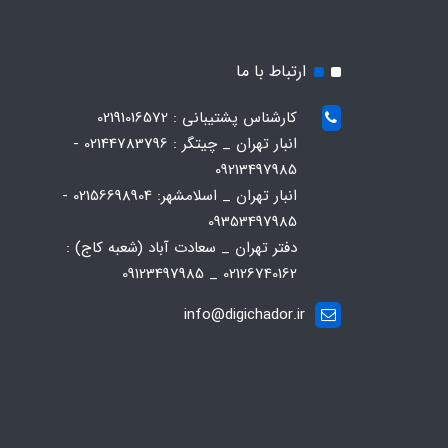
ارتباط با ما
کارشناس پشتیبانی : 02191016572
انبار تهران _ چیتگر : 02144783796 -
09213497985
انبار تهران _ اسلامشهر: 02156698904 -
09353497985
دفتر تهران _ سعادت آباد (شعبه کاج) :
02126740162 _ 09123497985
info@digichador.ir