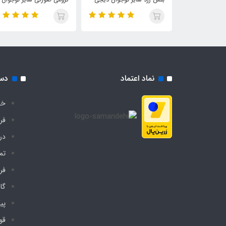
چادر
دیجی چادر
نماد اعتماد
دس
خا
فر
درب
تم
فر
گا
پی
قو