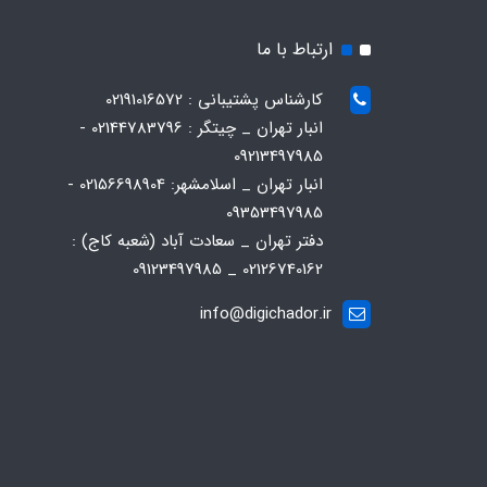
ارتباط با ما
کارشناس پشتیبانی : 02191016572
انبار تهران _ چیتگر : 02144783796 -
09213497985
انبار تهران _ اسلامشهر: 02156698904 -
09353497985
دفتر تهران _ سعادت آباد (شعبه کاج) :
02126740162 _ 09123497985
info@digichador.ir