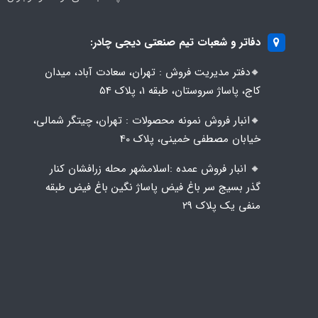
دفاتر و شعبات تیم صنعتی دیجی چادر:
🔸️​​دفتر مدیریت فروش : تهران، سعادت آباد، میدان
کاج، پاساژ سروستان، طبقه 1، پلاک 54
🔸️​​انبار فروش نمونه محصولات : تهران، چیتگر شمالی،
خیابان مصطفی خمینی، پلاک 40
🔸️ انبار فروش عمده :اسلامشهر محله زرافشان کنار
گذر بسیج سر باغ فیض پاساژ نگین باغ فیض طبقه
منفی یک پلاک ۲۹