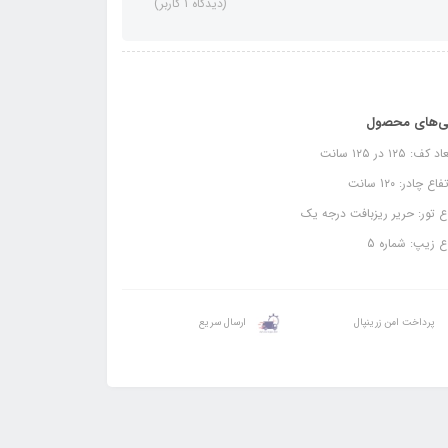
(دیدگاه 1 کاربر)
ی‌های محصول
کف: ۱۲۵ در ۱۲۵ سانت
اع چادر: 1۲۰ سانت
 تور: حریر ریزبافت درجه یک
 زیپ: شماره 5
پرداخت امن زرینپال
ارسال سریع