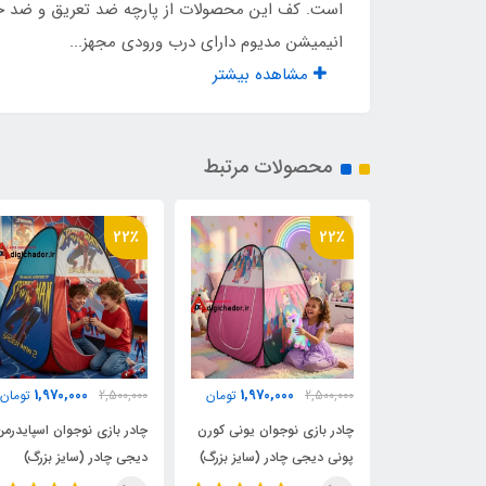
است. کف این محصولات از پارچه ضد تعریق و ضد حسا
انیمیشن مدیوم دارای درب ورودی مجهز...
مشاهده بیشتر
محصولات مرتبط
22٪
22٪
1,970,000
1,970,000
2,200,
تومان
2,500,000
تومان
2,500,000
تومان
دو منظوره
چادر بازی نوجوان یونی کورن
چادر بازی نوجوان اسپایدرمن
سایز نوجوان
پونی دیجی چادر (سایز بزرگ)
دیجی چادر (سایز بزرگ)