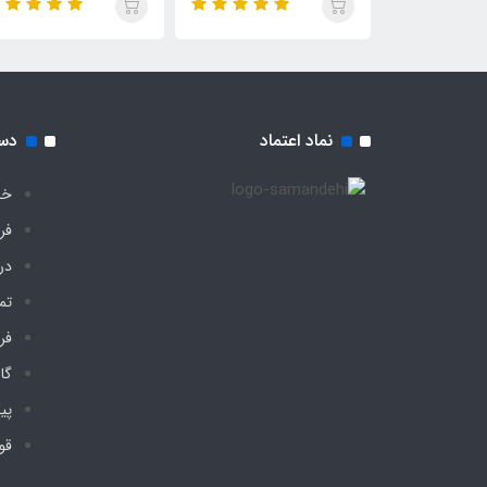
نماد اعتماد
دس
خا
فر
درب
تم
فر
گا
پی
قو