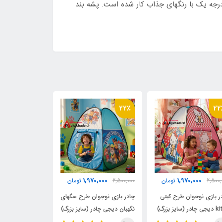
رجه یک با رنگهای جذاب کار شده است. پشه بند
16٪
22٪
22
00,000
1,970,000
1,970,000
2,500,
تومان
2,500,000
تومان
2,600,000
ر بازی نوجوان طرح کیتی
چادر بازی نوجوان طرح سگهای
پشه بند فنری دو
ر (سایز بزرگ)
نگهبان دیجی چادر (سایز بزرگ)
کرومی سایز نوجو
چادر