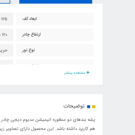
ابعاد کف
۱۲۵ در ۱۲۵ سانت
ارتفاع چادر
1۲۰ سانت
نوع تور
حریر
نوع زیپ
شماره
مشاهده بیشتر
اقلام همراه
کیف
نوع اسکلت
فلزی
توضیحات
مناسب برای
سن یک
پشه‌ بندهای دو منظوره انیمیشن مدیوم دیجی چادر ن
جنس کف
اسپا
هم کاربرد داشته باشد. این محصول دارای تصاویر ز