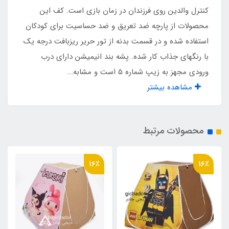
کنترل والدین روی فرزندان در زمان بازی است. کف این
محصولات از پارچه ضد تعریق و ضد حساسیت برای کودکان
نوع اسکلت
استفاده شده و در قسمت بدنه از تور حریر ریزبافت درجه یک
فلزی فنری آسان تاشو با روکش پلاستیکی و نوار
با رنگهای جذاب کار شده. پشه بند انیمیشن دارای درب
ابریشم
ورودی مجهز به زیپ شماره 5 است و مشابه...
مشاهده بیشتر
مناسب برای
سن یک تا 10 سال
محصولات مرتبط
جنس کف
16٪
16٪
اسپاند باند