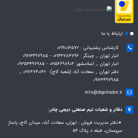
ارتباط با ما
کارشناس پشتیبانی : 02191016572
انبار تهران _ چیتگر : 02144783796 - 09213497985
انبار تهران _ اسلامشهر: 02156698904 - 09353497985
دفتر تهران _ سعادت آباد (شعبه کاج) : 02126740162 _
09123497985
info@digichador.ir
دفاتر و شعبات تیم صنعتی دیجی چادر:
🔸️​​دفتر مدیریت فروش : تهران، سعادت آباد، میدان کاج، پاساژ
سروستان، طبقه 1، پلاک 54