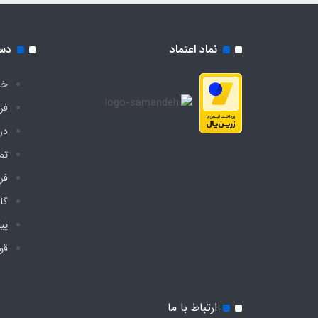
نماد اعتماد
دس
خا
فر
درب
تم
فر
گا
پی
قو
ارتباط با ما