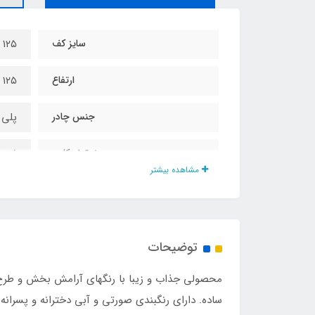
سایز کف
۱۲۵ در ۱۰۵ سانت
ارتفاع
۱۲۵ سانت
جنس چادر
پلی 
نوع اسکلت
فنری
مشاهده بیشتر
مناسب تا سن
۸ سال
تعداد درب
۲ عدد
توضیحات
اقلام همراه
کیف
محصولی جذاب و زیبا با رنگهای آرامش بخش و طرح ز
کشور تولید کننده
چین
ساده. دارای رنگبندی صورتی و آبی دخترانه و پسران