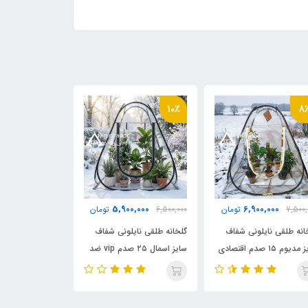
8٪
10٪
10
0,000
4,950,000
5,900,000
6,500,
تومان
5,500,000
تومان
2,350,000
انه طلقی نایلونی شفاف
گلخانه طلقی نایلونی شفاف
چادر بازی کمپی 
سایز اسمال ۲۵ صدم vip ضد
سایز اسمال ۱۵ صدم اقتصادی
چادری فنری بدون کف
ضد آب چادری فنری بدون
وارداتی (اصلی)
ی چادر
کف دیجی چادر