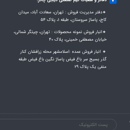
🔸️​​دفتر مدیریت فروش : تهران، سعادت آباد، میدان
کاج، پاساژ سروستان، طبقه 1، پلاک 54
🔸️​​انبار فروش نمونه محصولات : تهران، چیتگر شمالی،
خیابان مصطفی خمینی، پلاک 40
🔸️ انبار فروش عمده :اسلامشهر محله زرافشان کنار
گذر بسیج سر باغ فیض پاساژ نگین باغ فیض طبقه
منفی یک پلاک ۲۹