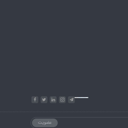
Powered by
Embed Google Maps
&
Phase 10 rules
عضویت