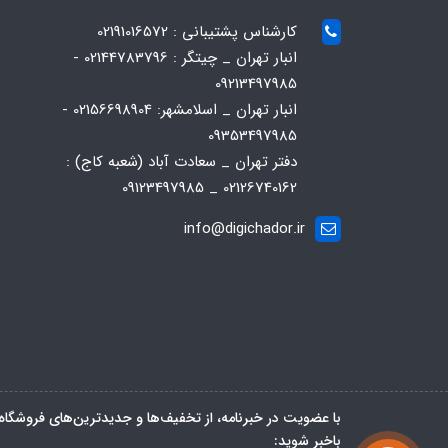
کارشناس پشتیبانی : 02191016572
انبار تهران _ چیتگر : 02144783796 -
09213497985
انبار تهران _ اسلامشهر: 02156698904 -
09353497985
دفتر تهران _ سعادت آباد (شعبه کاج) :
02126740162 _ 09123497985
info@digichador.ir
با عضویت در خبرنامه، از تخفیف‌ها و جدیدترین‌های فروشگاه
باخبر شوید: