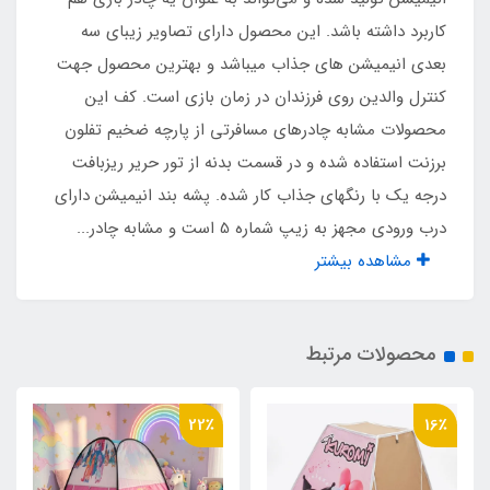
اقلام همراه
کاربرد داشته باشد. این محصول دارای تصاویر زیبای سه
بعدی انیمیشن های جذاب میباشد و بهترین محصول جهت
کیف حمل مخصوص
کنترل والدین روی فرزندان در زمان بازی است. کف این
محصولات مشابه چادرهای مسافرتی از پارچه ضخیم تفلون
نوع اسکلت
برزنت استفاده شده و در قسمت بدنه از تور حریر ریزبافت
فلزی فنری آسان تاشو با روکش پلاستیکی و نوار
درجه یک با رنگهای جذاب کار شده. پشه بند انیمیشن دارای
ابریشم
درب ورودی مجهز به زیپ شماره 5 است و مشابه چادر...
مشاهده بیشتر
مناسب برای
سن یک تا 10 سال
محصولات مرتبط
جنس کف
22٪
16٪
کف ضخیم تفلون برزنت طوسی