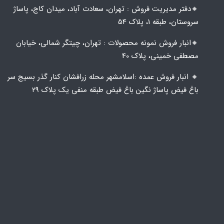
🔸️​​دفتر مدیریت فروش : تهران، سعادت آباد، میدان کاج، پاساژ
سروستان، طبقه 1، پلاک 54
🔸️​​انبار فروش نمونه محصولات : تهران، چیتگر شمالی، خیابان
مصطفی خمینی، پلاک 40
🔸️ انبار فروش عمده :اسلامشهر محله زرافشان کنار گذر بسیج سر
باغ فیض پاساژ نگین باغ فیض طبقه منفی یک پلاک ۲۹