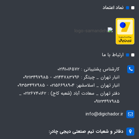
نماد اعتماد
ارتباط با ما
کارشناس پشتیبانی : 02191016572
انبار تهران _ چیتگر : 02144783796 - 09213497985
انبار تهران _ اسلامشهر: 02156698904 - 09353497985
دفتر تهران _ سعادت آباد (شعبه کاج) : 02126740162 _
09123497985
info@digichador.ir
دفاتر و شعبات تیم صنعتی دیجی چادر: