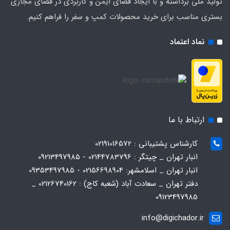
تولید ملی برداشته و با ایجاد فضای ایمن و کاربردی در فضای مجازی
بستری مناسب برای خرید محصولات کمپ و سفر را فراهم کنیم.
نماد اعتماد
ارتباط با ما
کارشناس پشتیبانی : 02191016572
انبار تهران _ چیتگر : 02144783796 - 09213497985
انبار تهران _ اسلامشهر: 02156698904 - 09353497985
دفتر تهران _ سعادت آباد (شعبه کاج) : 02126740162 _
09123497985
info@digichador.ir