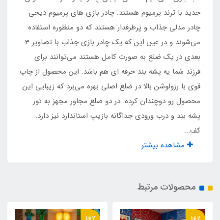
10 سال
جدید با ترند پرمیوم هستند. چادر بازی های پرمیوم دیجی
چادر مدلی جذاب و پرطرفدار هستند که دو منظوره استفاده
جنس کف
می‌شوند و در عین این که یک چادر بازی جذاب با تصاویر 3
بعدی در یک ضلع به صورت کامل هستند می‌توانند برای
پارچه ای
فرزند شما یه پشه‌ بند حرفه ای هم باشد. این محصول از چاپ
قوی با رزولوشن بالا در ضلع اصلی بهره می‌برد که زیبایی این
جنس بدنه
محصول رو دوچندان کرده. در دو ضلع مجاور مجهز به تور
پلی استر و حریر
پشه بند و درب ورودی جداگانه بازیپ استاندارد نیز دارد.
کف...
اقلام همراه
مشاهده بیشتر
کیف حمل مخصوص بنددار
محصولات مرتبط
نوع اسکلت
فلزی فنری آسان تاشو با روکش پلاستیکی و نوار
16٪
16٪