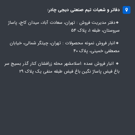
دفاتر و شعبات تیم صنعتی دیجی چادر:
🔸️​​دفتر مدیریت فروش : تهران، سعادت آباد، میدان کاج، پاساژ
سروستان، طبقه 1، پلاک 54
🔸️​​انبار فروش نمونه محصولات : تهران، چیتگر شمالی، خیابان
مصطفی خمینی، پلاک 40
🔸️ انبار فروش عمده :اسلامشهر محله زرافشان کنار گذر بسیج سر
باغ فیض پاساژ نگین باغ فیض طبقه منفی یک پلاک ۲۹