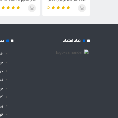
چادر
آب چادری فنری بدون کف
دیجی چادر
نماد اعتماد
دس
خا
فر
درب
تم
فر
گا
پی
قو