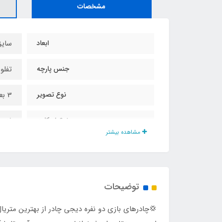
مشخصات
ابعاد
سایز کف 140 در 0
جنس پارچه
تفلو
نوع تصویر
3 بعدی انیمیشن
نوع اسکلت
فنری
مشاهده بیشتر
درب و پنجره
دارد
بست چنگالی درب و پنحره
دارد
توضیحات
مناسب برای سن
1 تا 10 سال
​​​​💢چادرهای بازی دو نفره دیجی چادر از بهترین مت