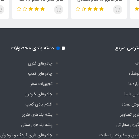
ضد آب چادری فنری بدون
آب چادری فنری بدون کف
ضد 
کف دیجی چادر
دیجی چادر
کف 
ترسی سریع
دسته بندی محصولات
نه
چادرهای فنری
وشگاه
چادرهای کمپ
اره ما
تجهیزات سفر
اس با ما
چادرهای خودرو
وش عمده
اقلام بادی کمپ
لری تصاویر
پشه‌ بندهای فنری
گیری سفارش
پشه‌ بندهای سنتی
انین و مقررات وبسایت
چادرهای بازی کودک و نوجوان