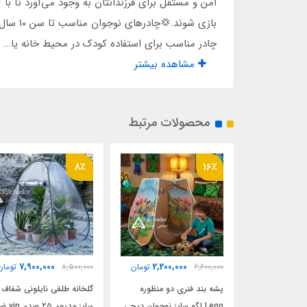
اقلام همراه
کیف 
امن و مستقل برای فرزندانتان به وجود می‌آورد تا 
بازی ش
وزن
2500 گر
چادر مناسب برای استفاده کودک در محیط خانه یا...
مشاهده بیشتر
جنس کف
تفلو
نوع چاپ
چاپ 
محصولات مرتبط
8٪
16٪
7,900,000
2,200,000
2,200,
تومان
2,600,000
تومان
8,500,000
تومان
دو منظوره مرد
پشه بند فنری دو منظوره
گلخانه طلقی نایلونی شفاف
 نوجوان دیجی
Lego لگو سایز نوجوان دیجی
سایز مدیوم ۲۵ ص