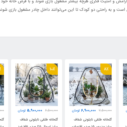
حمل از جنس چادر
با آرامش و امنیت فکری هرچه بیشتر مشغول بازی شوند و با فرض خانه خود
وند.💢چادرهای نوجوان مناسب تا سن 10 سال است و به راحتی دو کودک تا این می‌توانند داخل چاد
م
ن برزنت ضخیم ضد آب
بنری
٪
10٪
8٪
5,900,000
6,900,000
7,500,000
تومان
6,500,000
تومان
000
گلخانه طلقی نایلونی شفاف
گلخانه طلقی نایلونی شفاف
گلخ
دم vip ضد
سایز مدیوم ۱۵ صدم اقتصادی
سایز اسمال ۲۵ صدم vip ضد