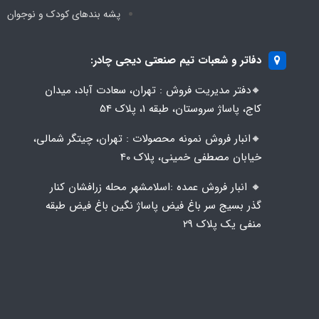
پشه‌ بندهای کودک و نوجوان
دفاتر و شعبات تیم صنعتی دیجی چادر:
🔸️​​دفتر مدیریت فروش : تهران، سعادت آباد، میدان
کاج، پاساژ سروستان، طبقه 1، پلاک 54
🔸️​​انبار فروش نمونه محصولات : تهران، چیتگر شمالی،
خیابان مصطفی خمینی، پلاک 40
🔸️ انبار فروش عمده :اسلامشهر محله زرافشان کنار
گذر بسیج سر باغ فیض پاساژ نگین باغ فیض طبقه
منفی یک پلاک ۲۹