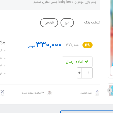
چادر بازی نوجوان baby boss جنس تفلون ضخیم
انتخاب رنگ:
آبی
نارنجی
330,000
ویژگ
370,000
11%
تومان
ابعاد: 
جن
آماده ارسال
نوع ت
نوع
نماد اعتماد
48 ساعت مهلت تست