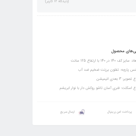
(دیدگاه 12 کاربر)
ی‌های محصول
سایز کف 140 در 140 با ارتفاع 125 سانت
س پارچه: تفلون برزنت ضخیم ضد آب
صویر: 3 بعدی انیمیشن
 اسکلت: فنری آسان تاشو روکش دار با نوار ابریشم
پرداخت امن زرینپال
ارسال سریع