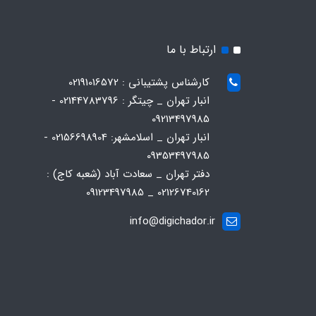
ارتباط با ما
کارشناس پشتیبانی : 02191016572
انبار تهران _ چیتگر : 02144783796 -
09213497985
انبار تهران _ اسلامشهر: 02156698904 -
09353497985
دفتر تهران _ سعادت آباد (شعبه کاج) :
02126740162 _ 09123497985
info@digichador.ir