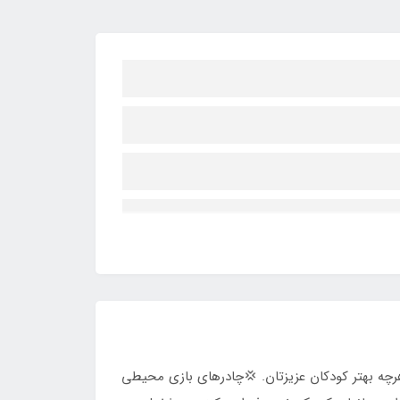
ط هرچه بهتر کودکان عزیزتان. 💢چادرهای بازی محیطی