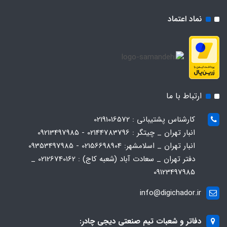
نماد اعتماد
ارتباط با ما
کارشناس پشتیبانی : 02191016572
انبار تهران _ چیتگر : 02144783796 - 09213497985
انبار تهران _ اسلامشهر: 02156698904 - 09353497985
دفتر تهران _ سعادت آباد (شعبه کاج) : 02126740162 _
09123497985
info@digichador.ir
دفاتر و شعبات تیم صنعتی دیجی چادر: