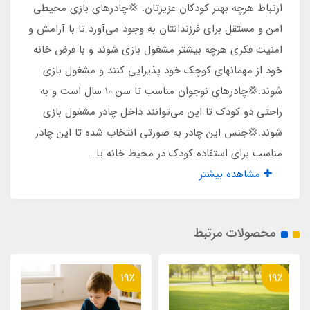
ارتباط هرچه بهتر کودکان عزیزتان. 💢چادرهای بازی محیطی
درب و پنجره
امن و مستقل برای فرزندانتان به وجود می‌آورد تا با آرامش و
امنیت فکری هرچه بیشتر مشغول بازی شوند و با فرض خانه
دارد
خود از مهمانهای کوچک خود پذیرایی کنند و مشغول بازی
شوند.💢چادرهای نوجوان مناسب تا سن 10 سال است و به
بست چنگالی درب و پنحره
راحتی دو کودک تا این می‌توانند داخل چادر مشغول بازی
دارد
شوند.💢جنس این چادر به صورتی انتخاب شده تا این چادر
مناسب برای استفاده کودک در محیط خانه یا...
مناسب برای سن
مشاهده بیشتر
1 تا 10 سال
محصولات مرتبط
اقلام همراه
کیف حمل از جنس چادر
19٪
19٪
وزن