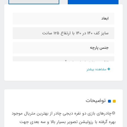
ابعاد
سایز کف 140 در 140 با ارتفاع 125 سانت
جنس پارچه
تفلون برزنت ضخیم ضد آب
مشاهده بیشتر
نوع تصویر
3 بعدی انیمیشن
توضیحات
نوع اسکلت
​​​​💢چادرهای بازی دو نفره دیجی چادر از بهترین متریال موجود
فنری آسان تاشو روکش دار با نوار ابریشم
بهره گرفته با رزولیشن تصویر بسیار بالا و سه بعدی جهت