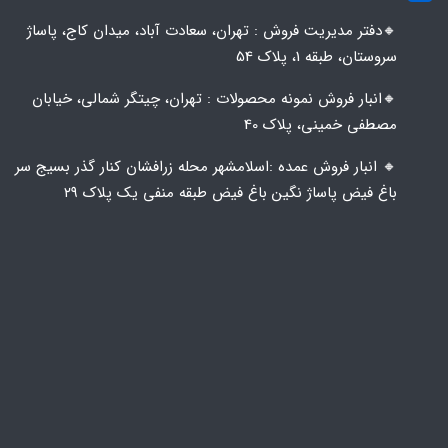
🔸️​​دفتر مدیریت فروش : تهران، سعادت آباد، میدان کاج، پاساژ
سروستان، طبقه 1، پلاک 54
🔸️​​انبار فروش نمونه محصولات : تهران، چیتگر شمالی، خیابان
مصطفی خمینی، پلاک 40
🔸️ انبار فروش عمده :اسلامشهر محله زرافشان کنار گذر بسیج سر
باغ فیض پاساژ نگین باغ فیض طبقه منفی یک پلاک ۲۹