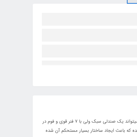
صندلی های مدل اکو مخفف کلمه economic به معنای اقتصادی است که از لوله ۲۰×۷۰ بهره میگیرد و با وزنی معادل ۲۹۰۰ گرم میتواند یک صندلی سبک ولی با ۷ فنر قوی و فوم در
ه که باعث ایجاد ساختار بسیار مستحکم آن شده