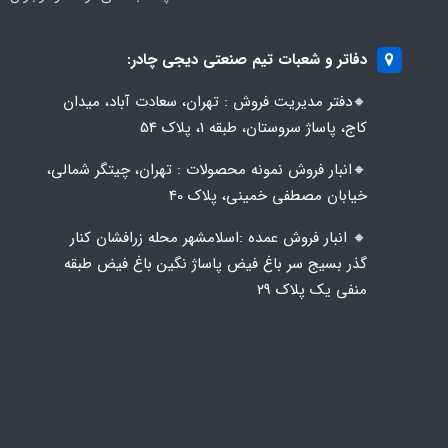
دفاتر و شعبات تیم صنعتی دیجی چادر:
🔸️​​دفتر مدیریت فروش : تهران، سعادت آباد، میدان
کاج، پاساژ سروستان، طبقه 1، پلاک 54
🔸️​​انبار فروش نمونه محصولات : تهران، چیتگر شمالی،
خیابان مصطفی خمینی، پلاک 40
🔸️ انبار فروش عمده :اسلامشهر محله زرافشان کنار
گذر بسیج سر باغ فیض پاساژ نگین باغ فیض طبقه
منفی یک پلاک ۲۹