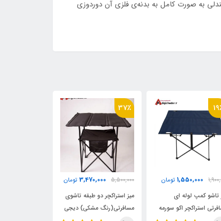
لی به صورت کامل به بدنه‌ی فلزی آن دوردوزی
16٪
37٪
19
0,000
3,470,000
1,550,000
1,900
تومان
5,500,000
تومان
3,500,000
 تاشو کمپ لوله ای
میز استراکچر دو طبقه تاشوی
صندلی کارگردانی
فرتی استراکچر اکو سورمه
مسافرتی(رنگ مشکی) دیجی
استراکچر اکو دیج
چادر