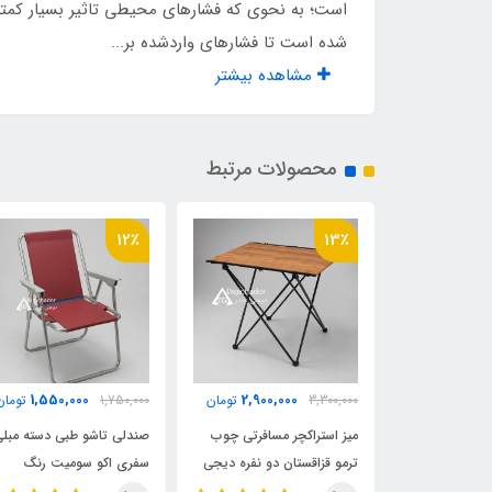
است؛ به نحوی که فشارهای محیطی تاثیر بسیار کمتر
دوخت صنعتی کفی
دارد
شده است تا فشارهای واردشده بر...
مشاهده بیشتر
نوع لوله
20×70
جنس پارچه
جودون 
محصولات مرتبط
12٪
13٪
1,550,000
2,900,000
2,970,
تومان
3,300,000
تومان
1,750,000
تومان
ی تاشو کتابی
میز استراکچر مسافرتی چوب
صندلی تاشو طبی دسته مبل
ترمو قزاقستان دو نفره دیجی
سفری اکو سومیت رنگ
چادر
زرشکی