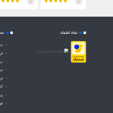
نماد اعتماد
دس
خا
فر
درب
تم
فر
گا
پی
قو