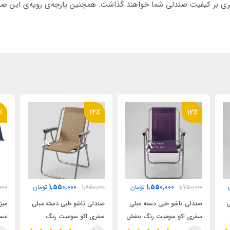
ی بر کیفیت صندلی شما خواهند گذاشت. همچنین پارچه‌ی رویه‌ی این صند
پشت pvc ضد آب
٪
12٪
12٪
1,550,000
1,550,000
1,750,000
تومان
1,750,000
تومان
,000
ی
صندلی تاشو طبی دسته مبلی
صندلی تاشو طبی دسته مبلی
میز
سفری اکو سومیت رنگ بنفش
سفری اکو سومیت رنگ
مسا
تیره
گردویی
ای