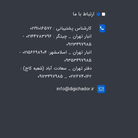
ارتباط با ما
کارشناس پشتیبانی : 02191016572
انبار تهران _ چیتگر : 02144783796 -
09213497985
انبار تهران _ اسلامشهر: 02156698904 -
09353497985
دفتر تهران _ سعادت آباد (شعبه کاج) :
02126740162 _ 09123497985
info@digichador.ir