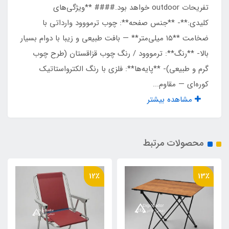
تفریحات outdoor خواهد بود.#### **ویژگی‌های
طول بسته بندی
کلیدی:**- **جنس صفحه**: چوب ترمووود وارداتی با
ضخامت **۱۵ میلی‌متر** — بافت طبیعی و زیبا با دوام بسیار
۸۰ سانت
بالا- **رنگ**: ترمووود / رنگ چوب قزاقستان (طرح چوب
گرم و طبیعی)- **پایه‌ها**: فلزی با رنگ الکترواستاتیک
کوره‌ای — مقاوم...
مشاهده بیشتر
محصولات مرتبط
12٪
13٪