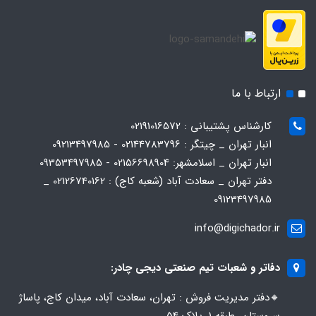
ارتباط با ما
کارشناس پشتیبانی : 02191016572
انبار تهران _ چیتگر : 02144783796 - 09213497985
انبار تهران _ اسلامشهر: 02156698904 - 09353497985
دفتر تهران _ سعادت آباد (شعبه کاج) : 02126740162 _
09123497985
info@digichador.ir
دفاتر و شعبات تیم صنعتی دیجی چادر:
🔸️​​دفتر مدیریت فروش : تهران، سعادت آباد، میدان کاج، پاساژ
سروستان، طبقه 1، پلاک 54