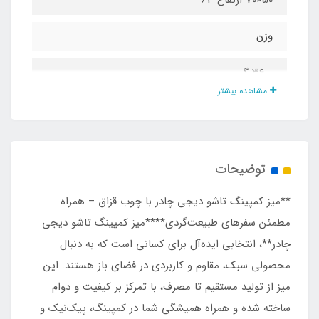
وزن
۳۶۰۰ گرم
مشاهده بیشتر
جنس صفحه رویی
چوب طبیعی ۱۵ میل قزاقستان
توضیحات
نوع اسکلت
**میز کمپینگ تاشو دیجی چادر با چوب قزاق – همراه
استراکچر فلزی با رنگ کوره ای مشکی
مطمئن سفرهای طبیعت‌گردی****میز کمپینگ تاشو دیجی
چادر**، انتخابی ایده‌آل برای کسانی است که به دنبال
مناسب جهت
محصولی سبک، مقاوم و کاربردی در فضای باز هستند. این
میز از تولید مستقیم تا مصرف، با تمرکز بر کیفیت و دوام
طبیعت گردی ، استفاده در باغ و تراس، کمپ ،
ساخته شده و همراه همیشگی شما در کمپینگ، پیک‌نیک و
استفاده در منزل