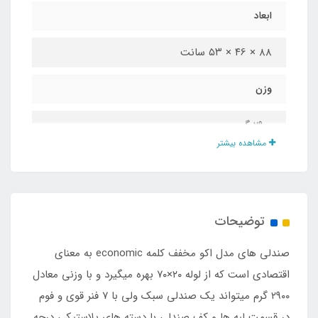
ابعاد
۸8 × ۴6 × ۵۳ سانت
وزن
۲۹۰۰ گرم
مشاهده بیشتر
تعداد فنرهای پشت کار
7 عدد
توضیحات
فوم لبه بالایی صندلی
صندلی های مدل اکو مخفف کلمه economic به معنای
دارد
اقتصادی است که از لوله ۲۰×۷۰ بهره میگیرد و با وزنی معادل
۲۹۰۰ گرم میتواند یک صندلی سبک ولی با ۷ فنر قوی و فوم
فوم لبه پایینی صندلی
در قسمت لبه ها و کف صندلی با دسته های پلاستیکی درجه