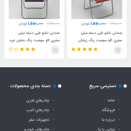
20×70
دوخت صنعتی کفی
1,550,000
1,550,000
1,750,000
تومان
1,750,000
تومان
دارد
صندلی تاشو طبی دسته مبلی
صندلی تاشو طبی دسته مبلی
سفری اکو سومیت رنگ زرشکی
سفری اکو سومیت رنگ بنفش تیره
جنس پارچه
جودون پشت pvc ضد آب
دسترسی سریع
دسته بندی محصولات
خانه
چادرهای فنری
فروشگاه
چادرهای کمپ
درباره ما
تجهیزات سفر
تماس با ما
چادرهای خودرو