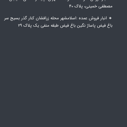
مصطفی خمینی، پلاک 40
🔸️ انبار فروش عمده :اسلامشهر محله زرافشان کنار گذر بسیج سر
باغ فیض پاساژ نگین باغ فیض طبقه منفی یک پلاک ۲۹