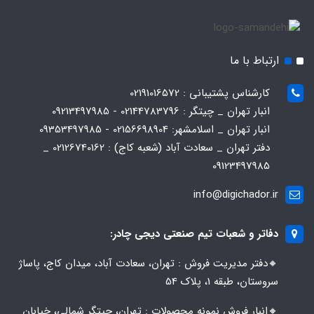
ارتباط با ما
کارشناس پشتیبانی : 02191016572
انبار تهران _ چیتگر : 02144783796 - 09213497985
انبار تهران _ اسلامشهر: 02156698904 - 09353497985
دفتر تهران _ سعادت آباد (شعبه کاج) : 02126740162 _
09123497985
info@digichador.ir
دفاتر و شعبات تیم صنعتی دیجی چادر:
🔸️​​دفتر مدیریت فروش : تهران، سعادت آباد، میدان کاج، پاساژ
سروستان، طبقه 1، پلاک 54
🔸️​​انبار فروش نمونه محصولات : تهران، چیتگر شمالی، خیابان