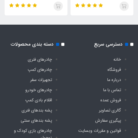
ژاکارد پشت برزنت طرحدار درجه یک
نوار دوزی مابین کفی و پشتی
دارد
دسترسی سریع
دسته بندی محصولات
۲ عدد فنر طولی تقویت زیر نشیمن
خانه
چادرهای فنری
فروشگاه
چادرهای کمپ
دارد
درباره ما
تجهیزات سفر
فوم طبی پشت صندلی
تماس با ما
چادرهای خودرو
فروش عمده
اقلام بادی کمپ
دارد
گالری تصاویر
پشه‌ بندهای فنری
پیگیری سفارش
پشه‌ بندهای سنتی
قوانین و مقررات وبسایت
چادرهای بازی کودک و
نوجوان