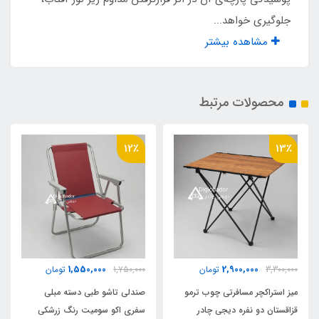
پک پلمپ شده وکیوم
جلوگیری خواهد...
مشاهده بیشتر
دارد
پلاستیک تعادل زیر پایه ها
محصولات مرتبط
دارد
12٪
13٪
دوخت صنعتی کفی
دارد
مناسب تا وزن
1۵۰ کیلو
1,550,000
2,900,000
3,300,000
تومان
1,750,000
تومان
میز استراکچر مسافرتی چوب ترمو
صندلی تاشو طبی دسته مبلی
نوع پارچه
قزاقستان دو نفره دیجی چادر
سفری اکو سومیت رنگ زرشکی