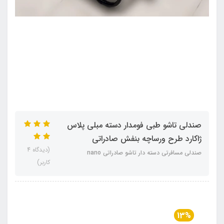
صندلی تاشو طبی فومدار دسته مبلی پلاس
ژاکارد طرح ورساچه بنفش صادراتی
(دیدگاه 4
صندلی مسافرتی دسته دار تاشو صادراتی nano
کاربر)
13%