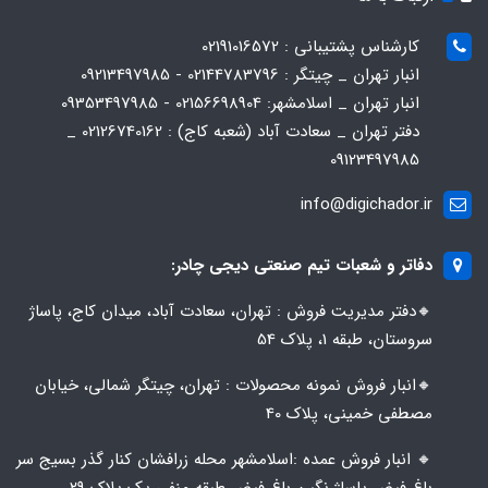
کارشناس پشتیبانی : 02191016572
انبار تهران _ چیتگر : 02144783796 - 09213497985
انبار تهران _ اسلامشهر: 02156698904 - 09353497985
دفتر تهران _ سعادت آباد (شعبه کاج) : 02126740162 _
09123497985
info@digichador.ir
دفاتر و شعبات تیم صنعتی دیجی چادر:
🔸️​​دفتر مدیریت فروش : تهران، سعادت آباد، میدان کاج، پاساژ
سروستان، طبقه 1، پلاک 54
🔸️​​انبار فروش نمونه محصولات : تهران، چیتگر شمالی، خیابان
مصطفی خمینی، پلاک 40
🔸️ انبار فروش عمده :اسلامشهر محله زرافشان کنار گذر بسیج سر
باغ فیض پاساژ نگین باغ فیض طبقه منفی یک پلاک ۲۹