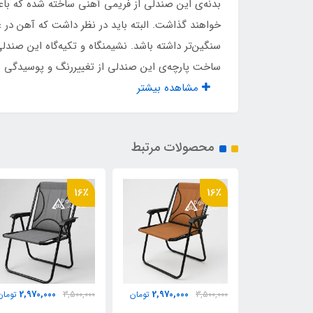
بدنه‌ی این صندلی از فریمی آهنی ساخته شده که با
پلاستیک تعادل زیر پایه ها
دارد
خواهند گذاشت. البته باید در نظر داشت که آهن در
سنگین‌تر داشته باشد. نشیمنگاه و تکیه‌گاه این صند
دوخت صنعتی کفی
دارد
ساخت پارچه‌ی این صندلی از تغییررنگ و پوسیدگی پار
مشاهده بیشتر
مناسب تا وزن
۱۵۰ کیلو
نوع پارچه
جودو
محصولات مرتبط
نوار دوزی مابین کفی و پشتی
دارد
13٪
16٪
۲ عدد فنر طولی تقویت زیر نشیمن
دارد
فوم طبی پشت صندلی
دارد
2,900,000
2,970,000
2,970,
تومان
3,500,000
تومان
3,300,000
تومان