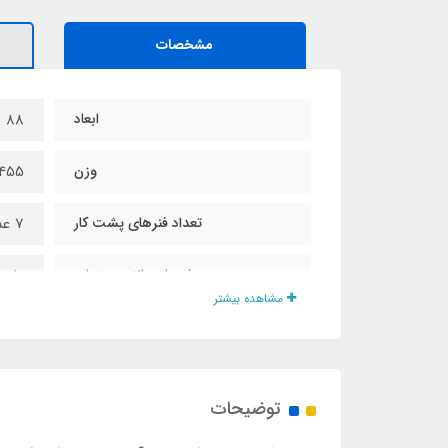
مشخصات
ابعاد
۸8 × ۴6 × ۵۳ سانت
وزن
3455 گ
تعداد فنرهای پشت کار
7 عدد
فوم لبه بالایی صندلی
دارد
مشاهده بیشتر
فوم لبه پایینی صندلی
دارد
فوم زیر نشیمنگاه
دارد
توضیحات
پک پلمپ شده وکیوم
دارد