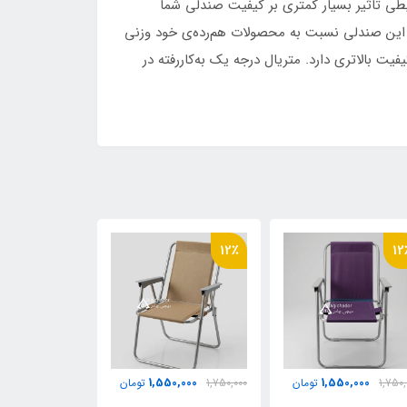
ی تاثیر بسیار کمتری بر کیفیت صندلی شما
 این صندلی نسبت به محصولات هم‌رده‌ی خود وزنی
 بالاتری دارد. متریال درجه یک به‌کاررفته در
37٪
19٪
12
0,000
1,550,000
1,550,000
1,750,
تومان
1,900,000
تومان
5,500,000