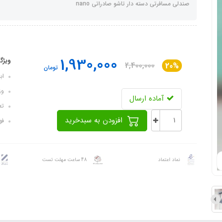
صندلی مسافرتی دسته دار تاشو صادراتی nano
1,930,000
ویژگ
2,400,000
20%
تومان
ابعاد: ۸8
وزن: 
آماده ارسال
تعد
افزودن به سبدخرید
فوم
نماد اعتماد
48 ساعت مهلت تست