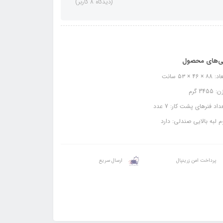
(دیدگاه 8 کاربر)
ی‌های محصول
 × ۴6 × ۵۳ سانت
3455 گرم
اد فنرهای پشت کار: 7 عدد
 لبه بالایی صندلی: دارد
پرداخت امن زرینپال
ارسال سریع