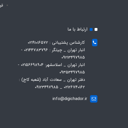
قو
ارتباط با ما
کارشناس پشتیبانی : 02191016572
انبار تهران _ چیتگر : 02144783796 -
09213497985
انبار تهران _ اسلامشهر: 02156698904 -
09353497985
دفتر تهران _ سعادت آباد (شعبه کاج) :
02126740162 _ 09123497985
info@digichador.ir