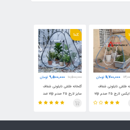
8٪
8٪
10
7,900,000
9,500,000
10,500,
تومان
8,500,000
تومان
انه طلقی نایلونی شفاف
گلخانه طلقی نایلونی شفاف
منقل هیزمی موشک
سایز لارج ۲۵ صدم vip ضد
سایز مدیوم ۲۵ صدم vip ضد
تاشو سوپر کمپ 
چادری فنری بدون کف
آب چادری فنری بدون کف
ی چادر
دیجی چادر