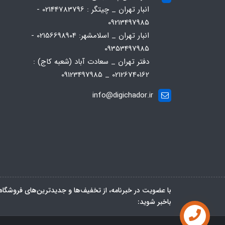
انبار تهران _ چیتگر : 02144783796 -
09213497985
انبار تهران _ اسلامشهر: 02156698904 -
09353497985
دفتر تهران _ سعادت آباد (شعبه کاج) :
02126740162 _ 09123497985
info@digichador.ir
با عضویت در خبرنامه، از تخفیف‌ها و جدیدترین‌های فروشگاه
باخبر شوید:
تماس با ما