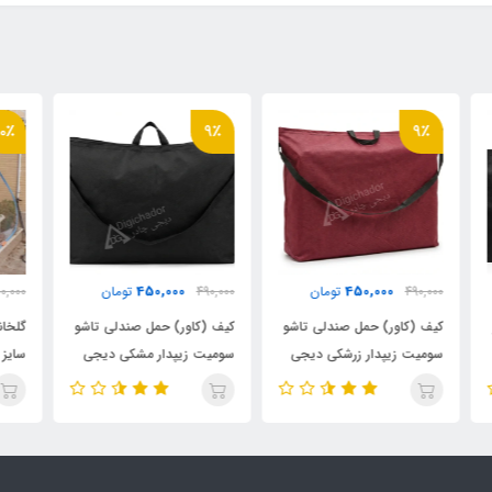
٪
10٪
9٪
11,700,000
450,000
490,000
تومان
13,000,000
تومان
000
و
کیف (کاور) حمل صندلی تاشو
گلخانه طلقی نایلونی شفاف
گلخ
سومیت زیپدار مشکی دیجی
سایز ایکس لارج ۲۵ صدم vip
چادر
ضد آب چادری فنری بدون
آب 
کف دیجی چادر
دیج