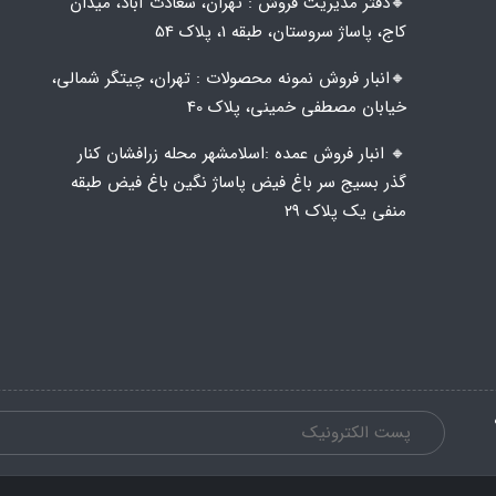
🔸️​​دفتر مدیریت فروش : تهران، سعادت آباد، میدان
کاج، پاساژ سروستان، طبقه 1، پلاک 54
🔸️​​انبار فروش نمونه محصولات : تهران، چیتگر شمالی،
خیابان مصطفی خمینی، پلاک 40
🔸️ انبار فروش عمده :اسلامشهر محله زرافشان کنار
گذر بسیج سر باغ فیض پاساژ نگین باغ فیض طبقه
منفی یک پلاک ۲۹