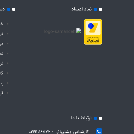
نماد اعتماد
دس
خا
فر
درب
تم
فر
گا
پی
قو
ارتباط با ما
کارشناس پشتیبانی : 02191016572