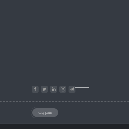
Powered by
Embed Google Maps
&
Phase 10 rules
عضویت