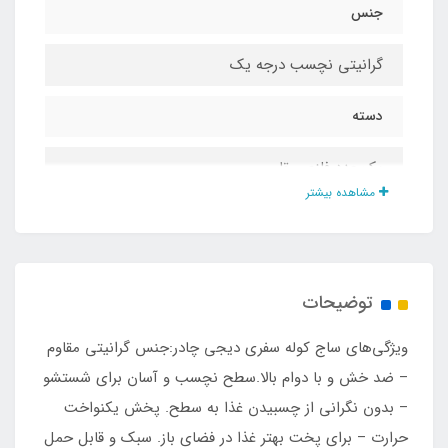
جنس
گرانیتی نچسب درجه یک
دسته
یک عدد فلزی مقاوم
مشاهده بیشتر
مناسب برای
روی ذغال، آتش، و آشپزی و سرخ کردن در فضای باز
توضیحات
قطر داخل
ویژگی‌های ساج کوله سفری دیجی چادر:جنس گرانیتی مقاوم
۳۳ سانت
– ضد خش و با دوام بالا.سطح نچسب و آسان برای شستشو
– بدون نگرانی از چسبیدن غذا به سطح. پخش یکنواخت
اقلام همراه
حرارت – برای پخت بهتر غذا در فضای باز. سبک و قابل حمل