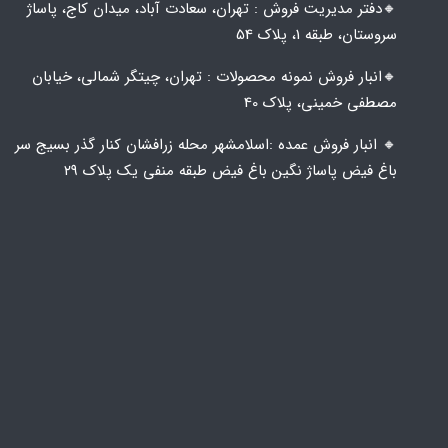
🔸️​​دفتر مدیریت فروش : تهران، سعادت آباد، میدان کاج، پاساژ
سروستان، طبقه 1، پلاک 54
🔸️​​انبار فروش نمونه محصولات : تهران، چیتگر شمالی، خیابان
مصطفی خمینی، پلاک 40
🔸️ انبار فروش عمده :اسلامشهر محله زرافشان کنار گذر بسیج سر
باغ فیض پاساژ نگین باغ فیض طبقه منفی یک پلاک ۲۹