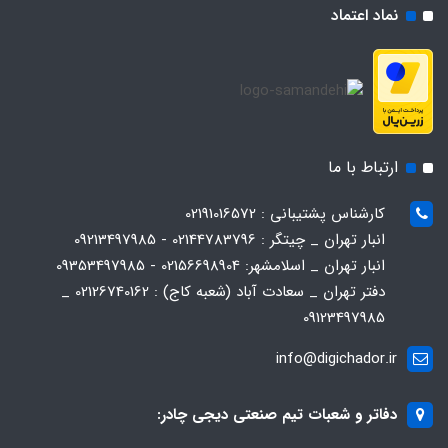
نماد اعتماد
ارتباط با ما
کارشناس پشتیبانی : 02191016572
انبار تهران _ چیتگر : 02144783796 - 09213497985
انبار تهران _ اسلامشهر: 02156698904 - 09353497985
دفتر تهران _ سعادت آباد (شعبه کاج) : 02126740162 _
09123497985
info@digichador.ir
دفاتر و شعبات تیم صنعتی دیجی چادر: