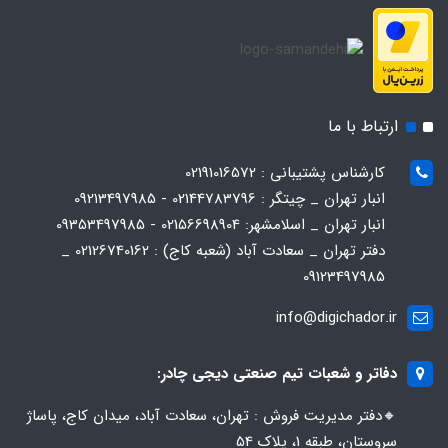
ارتباط با ما
کارشناس پشتیبانی : 02191016572
انبار تهران _ چیتگر : 02144783796 - 09213497985
انبار تهران _ اسلامشهر: 02156698904 - 09353497985
دفتر تهران _ سعادت آباد (شعبه کاج) : 02126740162 _
09123497985
info@digichador.ir
دفاتر و شعبات تیم صنعتی دیجی چادر:
🔸️​​دفتر مدیریت فروش : تهران، سعادت آباد، میدان کاج، پاساژ
سروستان، طبقه 1، پلاک 54