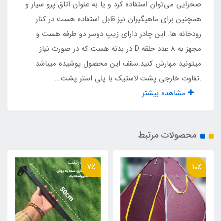
صحرایی می‌توان استفاده کرد و یا به عنوان اتاق پرو سیار و
شماره 10 با سرزیپ دو سر دوطرفه
همچنین برای ماهیگیران نیز قابل استفاده هست در کنار
رودخانه ها. این چادر دارای زیپ دوسر دو طرفه هست و
بند آویز در سقف
مجهز به 8 عدد حلقه D در بدنه هست که در صورت نیاز
دارد
میتونید مهارش کنید.سقف این محصول پوشیده میباشد
.تفاوت خارجی پشت لاستیک با پلی استر پشت...
پنجره هواکش
مشاهده بیشتر
دارد
محصولات مرتبط
حلقه های مهار فلزی
دارد
7٪
10٪
توری با زیپ جداگانه پنجره هواکش
دارد