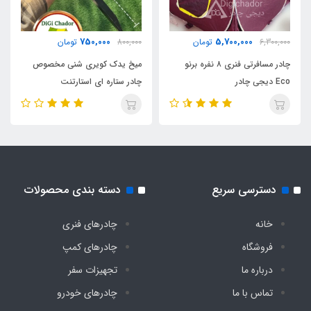
کیف حمل
750,000
5,700,000
6,300,000
تومان
800,000
تومان
دارد
چادر مسافرتی فنری ۸ نفره برنو
میخ یدک کویری شنی مخصوص
Eco دیجی چادر
چادر ستاره ای استارتنت
وزن
۶ کیلو
طلق سقف
دسترسی سریع
دسته بندی محصولات
دارد
خانه
چادرهای فنری
جای دستمال کاغذی
فروشگاه
چادرهای کمپ
درباره ما
تجهیزات سفر
دارد
تماس با ما
چادرهای خودرو
گتر دور چادر