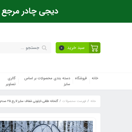
دیجی چادر مرجع ت
سبد خرید
0
خانه
فروشگاه
دسته بندی محصولات بر اساس
گالری
سایز
تصاویر
خانه
فهرست محصولات
گلخانه طلقی نایلونی شفاف سایز لارج ۲۵ صدم vip ضد آب چادری فنری بدون کف دیجی چادر