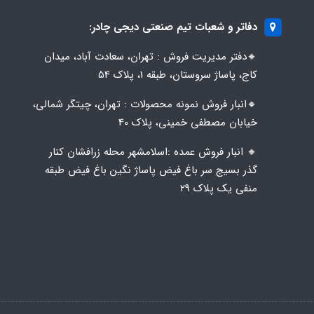
دفاتر و شعبات تیم صنعتی دیجی چادر:
🔸️​​دفتر مدیریت فروش : تهران، سعادت آباد، میدان
کاج، پاساژ سروستان، طبقه 1، پلاک 54
🔸️​​انبار فروش نمونه محصولات : تهران، چیتگر شمالی،
خیابان مصطفی خمینی، پلاک 40
🔸️ انبار فروش عمده :اسلامشهر محله زرافشان کنار
گذر بسیج سر باغ فیض پاساژ نگین باغ فیض طبقه
منفی یک پلاک ۲۹