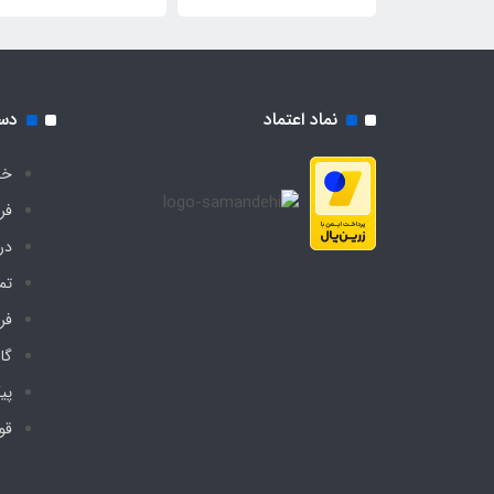
دیجی چادر
کف دیجی چادر
نماد اعتماد
دس
خا
فر
درب
تم
فر
گا
پی
قو