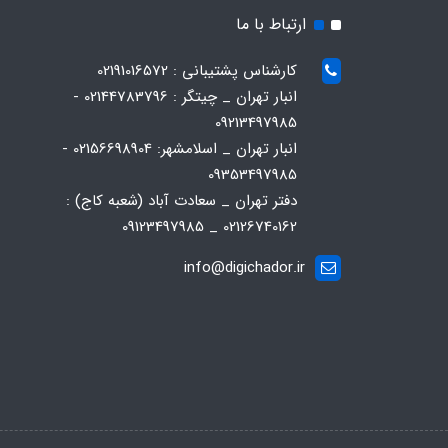
ارتباط با ما
کارشناس پشتیبانی : 02191016572
انبار تهران _ چیتگر : 02144783796 -
09213497985
انبار تهران _ اسلامشهر: 02156698904 -
09353497985
دفتر تهران _ سعادت آباد (شعبه کاج) :
02126740162 _ 09123497985
info@digichador.ir