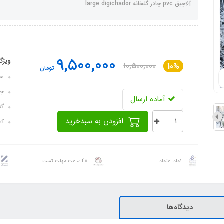
آلاچیق pvc چادر گلخانه large digichador
9,500,000
ویژگ
10,500,000
10%
تومان
سایز ک
جنس بدنه
آماده ارسال
گتر د
افزودن به سبدخرید
کف:
نماد اعتماد
48 ساعت مهلت تست
دیدگاه‌ها