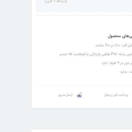
(دیدگاه 2 کاربر)
ی‌های محصول
ف: 200 در 200 سانت
: Pvc طلقی وارداتی با ضخامت ۲۵ صدم
ور در ۴ طرف: دارد
 ندارد
پرداخت امن زرینپال
ارسال سریع