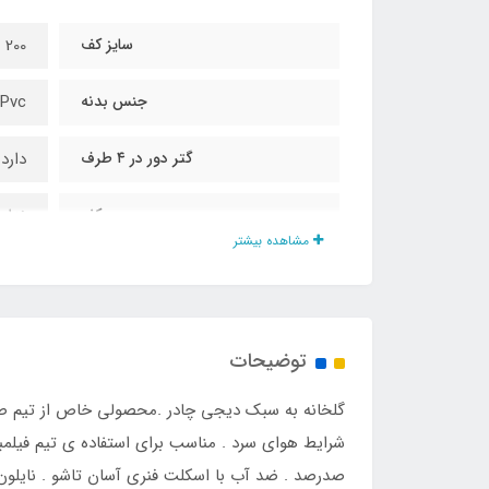
سایز کف
200 در 200 سانت
جنس بدنه
Pvc طلقی وارداتی با ضخامت ۲۵ صدم
گتر دور در ۴ طرف
دارد
کف
ندارد
مشاهده بیشتر
ارتفاع
175 سانت
حلقه مهار فلزی در کف و بدنه
دارد
توضیحات
حلقه آویز در داخل
دارد
کاور حمل مخصوص
دارد
شرایط هوای سرد . مناسب برای استفاده ی تیم فیلمبر
صدرصد . ضد آب با اسکلت فنری آسان تاشو . نایلو