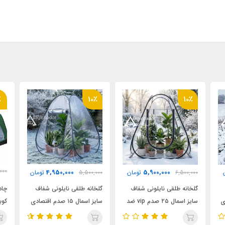
 روکشدار آسان تاشو
نه، استفاده جهت فیلمبرداری، ماهیگیری ، کاور کردن انواع ملزومات از بارن
 سرد و ...
رم
٪
10٪
10٪
000
 چادر
4,950,000
5,900,000
6,500,000
تومان
5,500,000
تومان
000
گلخانه طلقی نایلونی شفاف
گلخانه طلقی نایلونی شفاف
چاد
ادی
سایز اسمال ۲۵ صدم vip ضد
سایز اسمال ۱۵ صدم اقتصادی
آب چادری فنری بدون کف
ضد آب چادری فنری بدون
پار