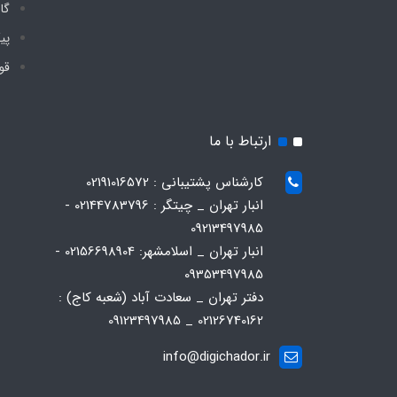
گا
پی
قو
ارتباط با ما
کارشناس پشتیبانی : 02191016572
انبار تهران _ چیتگر : 02144783796 -
09213497985
انبار تهران _ اسلامشهر: 02156698904 -
09353497985
دفتر تهران _ سعادت آباد (شعبه کاج) :
02126740162 _ 09123497985
info@digichador.ir