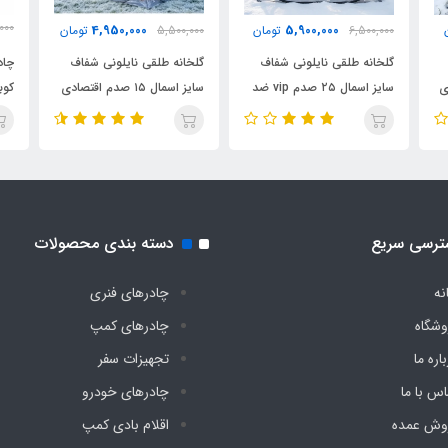
000
4,950,000
5,900,000
6,500,000
تومان
5,500,000
تومان
000
گلخانه طلقی نایلونی شفاف
گلخانه طلقی نایلونی شفاف
چاد
ادی
سایز اسمال ۲۵ صدم vip ضد
سایز اسمال ۱۵ صدم اقتصادی
آب چادری فنری بدون کف
ضد آب چادری فنری بدون
پار
دیجی چادر
کف دیجی چادر
دیج
ترسی سریع
دسته بندی محصولات
نه
چادرهای فنری
وشگاه
چادرهای کمپ
اره ما
تجهیزات سفر
اس با ما
چادرهای خودرو
وش عمده
اقلام بادی کمپ