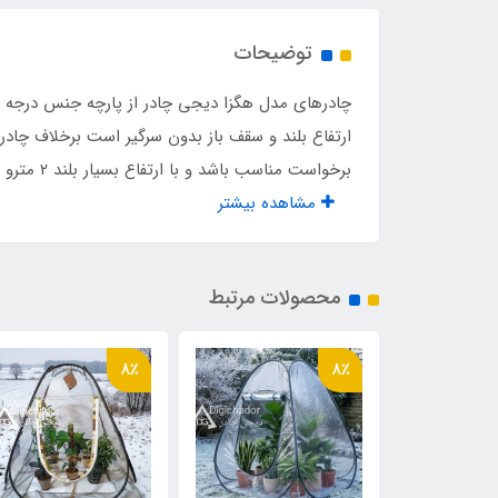
ظرفیت برای نشستن
۱۲ نفر
توضیحات
ظرفیت برای خواب
۶ نفر
چادرهای مدل هگزا دیجی چادر از پارچه جنس درجه یک
نوع اسکلت
فلزی
ارتفاع بلند و سقف باز بدون سرگیر است برخلاف چاد
برخواست مناسب باشد و با ارتفاع بسیار بلند ۲ مترو ۱۵ سانت بدون سرگیر. ویژگی دیگر این چادر پنجره های بسیار بزرگ در 2 طرف چادر میباشد که مجهز به توری زیپدار هستند و...
جیب داخلی
دارد
مشاهده بیشتر
بند آویز سقف
دارد
محصولات مرتبط
اقلام همراه
کیف
تعداد پنجره
2 عدد
8٪
8٪
تعداد درب ورودی
2 عدد