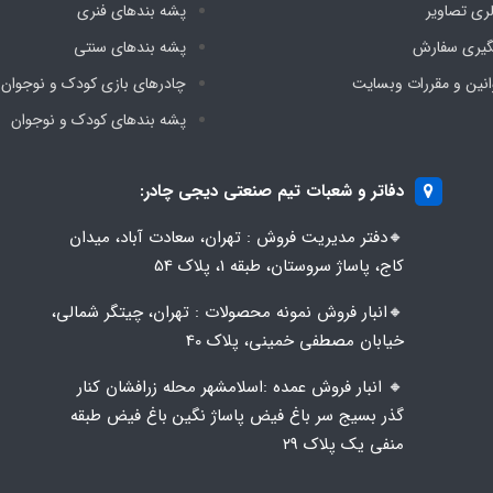
لری تصاویر
پشه‌ بندهای فنری
گیری سفارش
پشه‌ بندهای سنتی
انین و مقررات وبسایت
چادرهای بازی کودک و نوجوان
پشه‌ بندهای کودک و نوجوان
دفاتر و شعبات تیم صنعتی دیجی چادر:
🔸️​​دفتر مدیریت فروش : تهران، سعادت آباد، میدان
کاج، پاساژ سروستان، طبقه 1، پلاک 54
🔸️​​انبار فروش نمونه محصولات : تهران، چیتگر شمالی،
خیابان مصطفی خمینی، پلاک 40
🔸️ انبار فروش عمده :اسلامشهر محله زرافشان کنار
گذر بسیج سر باغ فیض پاساژ نگین باغ فیض طبقه
منفی یک پلاک ۲۹