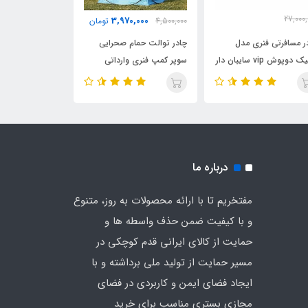
27,000,
0,000
3,970,000
4,500,000
تومان
4,500,000
25,500,
تومان
ر مسافرتی فنری مدل
چادر توالت حمام صحرایی
چادر توالت حمام
کوبیک دوپوش vip سایبان دار
سوپر کمپ فنری وارداتی
سوپر کمپ فنری و
چه کره ای هشت نفره
دیجی چادر (رنگ آبی)
دیجی چادر (رنگ 
ی چادر (رنگ سبز)
درباره ما
مفتخریم تا با ارائه محصولات به روز، متنوع
و با کیفیت ضمن حذف واسطه ها و
حمایت از کالای ایرانی قدم کوچکی در
مسیر حمایت از تولید ملی برداشته و با
ایجاد فضای ایمن و کاربردی در فضای
مجازی بستری مناسب برای خرید