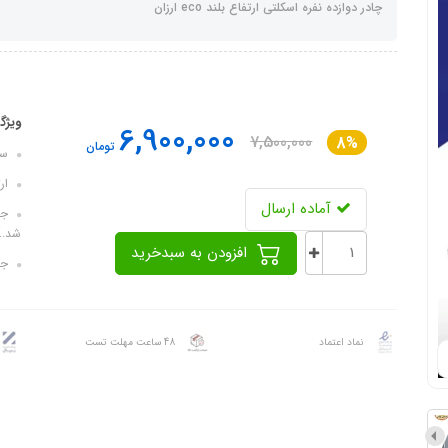
چادر دوازده نفره اسکلتی ارتفاع بلند eco ارزان
ویژگ
6,900,000
7,500,000
8%
تومان
سایز ک
ارتفا
آماده ارسال
جنس
شد...
افزودن به سبدخرید
جن
نماد اعتماد
48 ساعت مهلت تست