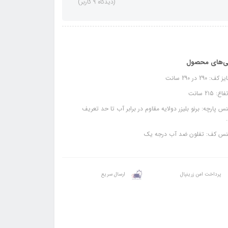
(دیدگاه 9 کاربر)
ی‌های محصول
ف: 2۹۰ در 2۹۰ سانت
ع: 2۱۵ سانت
 پارچه: برنو بلیزر دولایه مقاوم در برابر آب تا حد تعریف
س کف: تفلون ضد آب درجه یک
پرداخت امن زرینپال
ارسال سریع