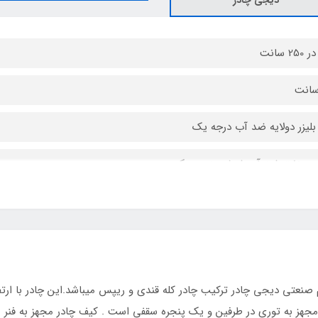
 بلیزر دولایه ضد آب درجه یک
ن برزنت ضد آب ضخیم درجه یک
وطرفه درجه یک
 ریزبافت درجه یک
تی دیجی چادر ترکیب چادر کله قندی و ریپس میباشد.این چادر با ارتفا
دد مجهز به توری پشه‌ بند زیپدار جداگانه
اتاق متری به شما می‌دهد.دارای ۳ پنجره مجهز به توری در طرفین و یک پنجره سقفی است . کیف چادر