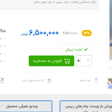
چادر مسافرتی هشت نفره ریپس با چتر سوپر سالن
6,500,000
ویژگ
7,500,000
14%
تومان
سایز ک
ارتفا
آماده ارسال
جنس
افزودن به سبدخرید
جن
نماد اعتماد
48 ساعت مهلت تست
وزش باز وبست چادرهای ریپس
ویدیو معرفی محصول
دیجی چادر