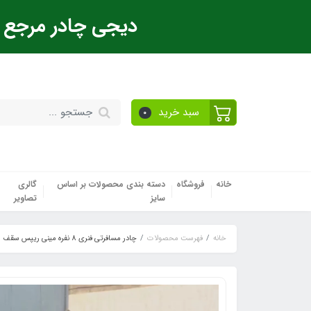
دیجی چادر مرجع ت
سبد خرید
0
خانه
فروشگاه
دسته بندی محصولات بر اساس
گالری
سایز
تصاویر
خانه
فهرست محصولات
چادر مسافرتی فنری 8 نفره مینی ریپس سقف صاف دیجی چادر با کیف چترشو