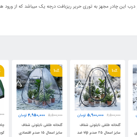
رب این چادر مجهز به توری حریر ریزبافت درجه یک میباشد که از ورود هر
م
فنردار چترشو مخصوص بنددار
٪
10٪
10٪
 فنری آسان تاشو با روکش پلاستیکی و نوار ابریشم
000
4,950,000
5,900,000
6,500,000
تومان
5,500,000
تومان
000
گلخانه طلقی نایلونی شفاف
گلخانه طلقی نایلونی شفاف
چاد
ادی
سایز اسمال ۲۵ صدم vip ضد
سایز اسمال ۱۵ صدم اقتصادی