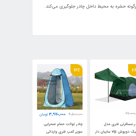
گونه حشره به محیط داخل چادر جلوگیری می‌کند.
12٪
12٪
6
27,000,
0,000
3,970,000
4,500,000
تومان
4,500,000
25,500,
تومان
ر مسافرتی فنری مدل
چادر توالت حمام صحرایی
چادر توالت حمام
کوبیک دوپوش vip سایبان دار
سوپر کمپ فنری وارداتی
سوپر کمپ فنری و