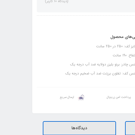
(دیدگاه 10 کاربر)
ی‌های محصول
ف: 250 در 250 سانت
ع: ۱۹۰ سانت
 چادر: برنو بلیزر دولایه ضد آب درجه یک
س کف: تفلون برزنت ضد آب ضخیم درجه یک
پرداخت امن زرینپال
ارسال سریع
دیدگاه‌ها