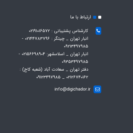
ارتباط با ما
کارشناس پشتیبانی : 02191016572
انبار تهران _ چیتگر : 02144783796 -
09213497985
انبار تهران _ اسلامشهر: 02156698904 -
09353497985
دفتر تهران _ سعادت آباد (شعبه کاج) :
02126740162 _ 09123497985
info@digichador.ir