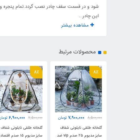
شود و در قسمت سقف چادر نصب گردد.تمام پنجره و د
مناسب برای خواب
8 نفر
این چادر...
مشاهده بیشتر
مناسب برای نشستن
4 نفر
وزن چادر
10000 گر
محصولات مرتبط
اقلام همراه
کیف 
8٪
8٪
نوع اسکلت
فلزی
6,900,000
7,900,000
9,500,0
تومان
8,500,000
تومان
7,500,000
تومان
ایلونی شفاف
گلخانه طلقی نایلونی شفاف
گلخانه طلقی نایلونی شفاف
سایز لارج ۲۵ صدم vip ضد
سایز مدیوم ۲۵ صدم vip ضد
سایز مدیوم ۱۵ صدم اقتص