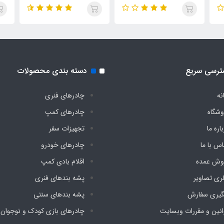
آب چادری فنری بدون کف
ضد آب چادری فنری بدون
پار
دیجی چادر
کف دیجی چادر
دیج
ترسی سریع
دسته بندی محصولات
نه
چادرهای فنری
وشگاه
چادرهای کمپ
اره ما
تجهیزات سفر
اس با ما
چادرهای خودرو
وش عمده
اقلام بادی کمپ
لری تصاویر
پشه‌ بندهای فنری
گیری سفارش
پشه‌ بندهای سنتی
انین و مقررات وبسایت
چادرهای بازی کودک و نوجوان