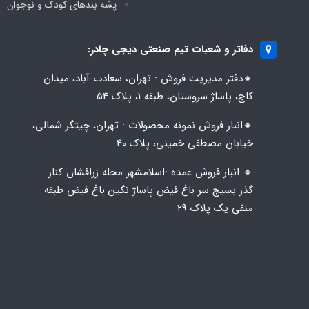
پشه‌ بندهای کودک و نوجوان
دفاتر و شعبات تیم صنعتی دیجی چادر:
🔸️​​دفتر مدیریت فروش : تهران، سعادت آباد، میدان
کاج، پاساژ سروستان، طبقه 1، پلاک 54
🔸️​​انبار فروش نمونه محصولات : تهران، چیتگر شمالی،
خیابان مصطفی خمینی، پلاک 40
🔸️ انبار فروش عمده :اسلامشهر محله زرافشان کنار
گذر بسیج سر باغ فیض پاساژ نگین باغ فیض طبقه
منفی یک پلاک ۲۹