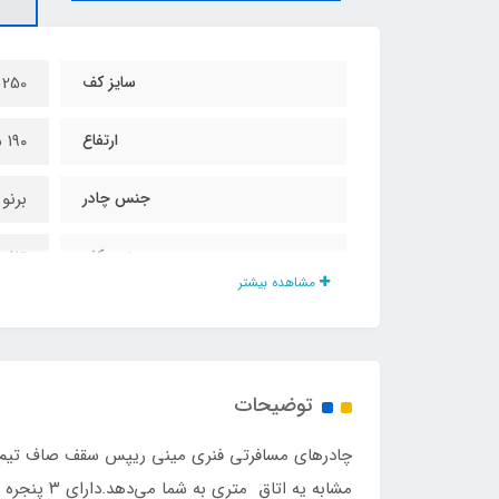
سایز کف
250 در 250 سانت
ارتفاع
۱۹۰ سانت
جنس چادر
برنو
جنس کف
تفلو
مشاهده بیشتر
نوع زیپ
شماره 10 دنده درشت د
نوع و تعداد پنجره
3 عدد در طرفین و یک عدد در سقف
توضیحات
نوع توری پشه‌ بند
حریر
چادرهای مسافرتی فنری مینی ریپس سقف صاف تیم صنع
تعداد درب ورودی
یک ع
مشابه یه 