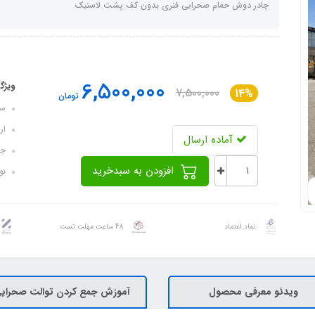
چادر دوش حمام صحرایی فنری بدون کف پشت لاستیک
6,500,000
ویژگ
7,500,000
14%
تومان
سایز 
ارتف
آماده ارسال
جن
افزودن به سبدخرید
نوع زی
نماد اعتماد
48 ساعت مهلت تست
ویدئو معرفی محصول
آموزش جمع کردن توالت صحرای