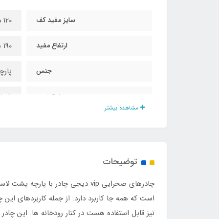
سایز مفید کف
120 در 120 سانت
ارتفاع مفید
۱۹۰ سانت
جنس
پارچ
نوع زیپ
شماره 10 با سرزیپ 
مشاهده بیشتر
بند آویز در سقف
دارد
کیف حمل
دارد
توضیحات
پنجره هواکش
دارد
چادرهای صحرایی vip دیجی چادر با
حلقه D
دارد
است که همه جا کاربرد دارد. از جمله کاربردهای این 