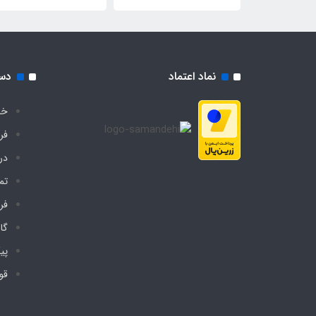
دیجی چادر
کف دیجی چادر
نماد اعتماد
دس
خا
فر
درب
تم
فر
گا
پی
قو