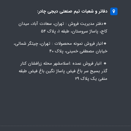
دفاتر و شعبات تیم صنعتی دیجی چادر:
🔸️​​دفتر مدیریت فروش : تهران، سعادت آباد، میدان
کاج، پاساژ سروستان، طبقه 1، پلاک 54
🔸️​​انبار فروش نمونه محصولات : تهران، چیتگر شمالی،
خیابان مصطفی خمینی، پلاک 40
🔸️ انبار فروش عمده :اسلامشهر محله زرافشان کنار
گذر بسیج سر باغ فیض پاساژ نگین باغ فیض طبقه
منفی یک پلاک ۲۹