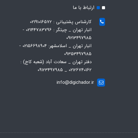
ارتباط با ما
کارشناس پشتیبانی : 02191016572
انبار تهران _ چیتگر : 02144783796 -
09213497985
انبار تهران _ اسلامشهر: 02156698904 -
09353497985
دفتر تهران _ سعادت آباد (شعبه کاج) :
02126740162 _ 09123497985
info@digichador.ir