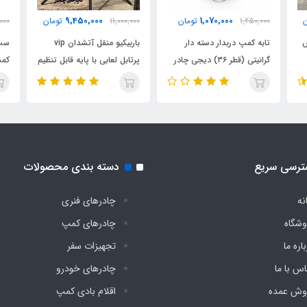
9,450,000
1,070,000
ن
1,250,000
تومان
11,000,000
تومان
000
ش
تابه کمپ دربدار دسته دار
باربیکیو منقل آتشدان vip
ست 
گرانیتی (قطر ۳۶) دیجی چادر
پرتابل لعابی با پایه قابل تنظیم
کمپ ۳ لیتر
ترسی سریع
دسته بندی محصولات
نه
چادرهای فنری
وشگاه
چادرهای کمپ
اره ما
تجهیزات سفر
اس با ما
چادرهای خودرو
وش عمده
اقلام بادی کمپ