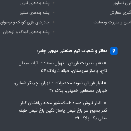
لری تصاویر
پشه‌ بندهای فنری
گیری سفارش
پشه‌ بندهای سنتی
انین و مقررات وبسایت
چادرهای بازی کودک و نوجوان
پشه‌ بندهای کودک و نوجوان
دفاتر و شعبات تیم صنعتی دیجی چادر:
🔸️​​دفتر مدیریت فروش : تهران، سعادت آباد، میدان
کاج، پاساژ سروستان، طبقه 1، پلاک 54
🔸️​​انبار فروش نمونه محصولات : تهران، چیتگر شمالی،
خیابان مصطفی خمینی، پلاک 40
🔸️ انبار فروش عمده :اسلامشهر محله زرافشان کنار
گذر بسیج سر باغ فیض پاساژ نگین باغ فیض طبقه
منفی یک پلاک ۲۹