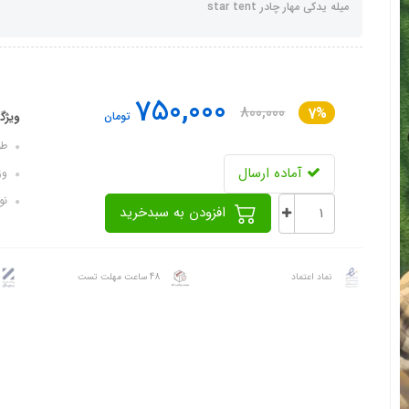
میله یدکی مهار چادر star tent
750,000
800,000
7%
ویژگ
تومان
طول: 
آماده ارسال
وزن: 
نو
افزودن به سبدخرید
نماد اعتماد
48 ساعت مهلت تست