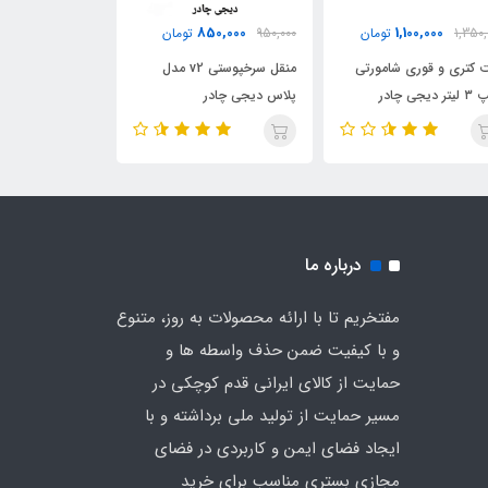
50,000
850,000
1,100,000
1,350,
تومان
950,000
تومان
1,950,000
کتری و قوری شامورتی
منقل سرخپوستی v2 مدل
آتشدان و باربیکی
 دیجی چادر
پلاس دیجی چادر
جامی لعابی نسوز
درباره ما
مفتخریم تا با ارائه محصولات به روز، متنوع
و با کیفیت ضمن حذف واسطه ها و
حمایت از کالای ایرانی قدم کوچکی در
مسیر حمایت از تولید ملی برداشته و با
ایجاد فضای ایمن و کاربردی در فضای
مجازی بستری مناسب برای خرید