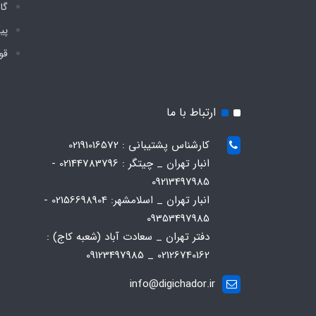
گا
پی
قو
ارتباط با ما
کارشناس پشتیبانی : 02191016572
انبار تهران _ چیتگر : 02144783796 -
09213497985
انبار تهران _ اسلامشهر: 02156698904 -
09353497985
دفتر تهران _ سعادت آباد (شعبه کاج) :
02126740162 _ 09123497985
info@digichador.ir