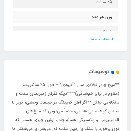
۲۵ سانت
وزن هر عدد
۱۲۵ گرم
مشاهده بیشتر
جنس و مدل
فولاد کربنی مقاوم مدل میل گرد آجدار
توضیحات
**میخ چادر فولادی مدل "آفرودی" – طول ۲۵ سانتی‌متر
(مقاوم در برابر خم‌شدگی)****دیگه نگران زمین‌های سفت و
سنگلاخی نباش!**اگر اهل کمپینگ در طبیعت وحشی، کویر یا
مناطق کوهستانی هستی، حتماً می‌دونی که میخ‌های
آلومینیومی و پلاستیکیِ همراهِ چادر، اولین چیزی هستن که
توی برخورد با سنگ یا زمین سفت کج می‌شن یا می‌شکنن.ما