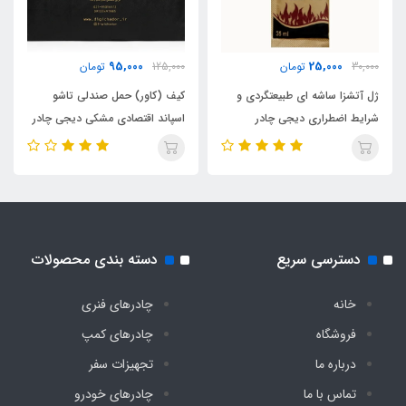
95,000
25,000
30,000
تومان
125,000
تومان
ژل آتشزا ساشه ای طبیعتگردی و
کیف (کاور) حمل صندلی تاشو
شرایط اضطراری دیجی چادر
اسپاند اقتصادی مشکی دیجی چادر
دسترسی سریع
دسته بندی محصولات
خانه
چادرهای فنری
فروشگاه
چادرهای کمپ
درباره ما
تجهیزات سفر
تماس با ما
چادرهای خودرو