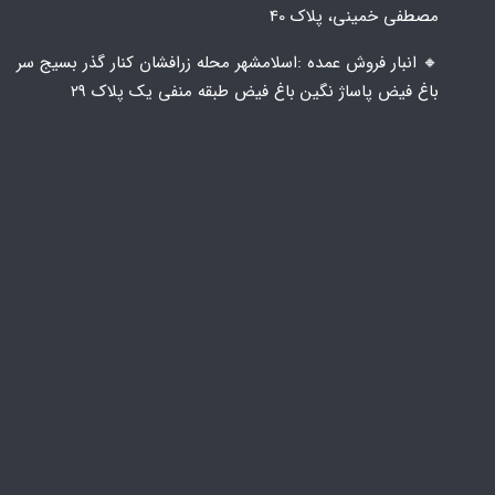
مصطفی خمینی، پلاک 40
🔸️ انبار فروش عمده :اسلامشهر محله زرافشان کنار گذر بسیج سر
باغ فیض پاساژ نگین باغ فیض طبقه منفی یک پلاک ۲۹