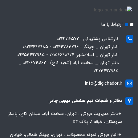
ارتباط با ما
کارشناس پشتیبانی : 02191016572
انبار تهران _ چیتگر : 02144783796 - 09213497985
انبار تهران _ اسلامشهر: 02156698904 - 09353497985
دفتر تهران _ سعادت آباد (شعبه کاج) : 02126740162 _
09123497985
info@digichador.ir
دفاتر و شعبات تیم صنعتی دیجی چادر:
🔸️​​دفتر مدیریت فروش : تهران، سعادت آباد، میدان کاج، پاساژ
سروستان، طبقه 1، پلاک 54
🔸️​​انبار فروش نمونه محصولات : تهران، چیتگر شمالی، خیابان