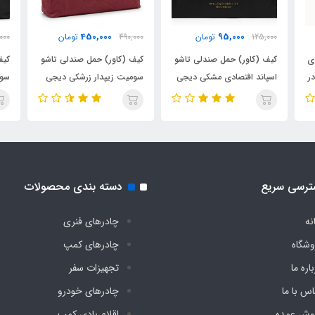
450,000
95,000
125,000
تومان
490,000
تومان
000
ی
کیف (کاور) حمل صندلی تاشو
کیف (کاور) حمل صندلی تاشو
کیف
ر
اسپاند اقتصادی مشکی دیجی
سومیت زیپدار زرشکی دیجی
سوم
چادر
چادر
چاد
ترسی سریع
دسته بندی محصولات
نه
چادرهای فنری
وشگاه
چادرهای کمپ
اره ما
تجهیزات سفر
اس با ما
چادرهای خودرو
وش عمده
اقلام بادی کمپ