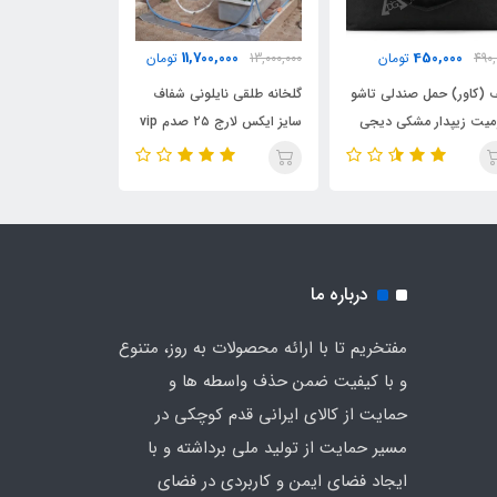
,000
11,700,000
450,000
490,
تومان
13,000,000
تومان
10,500,000
 (کاور) حمل صندلی تاشو
گلخانه طلقی نایلونی شفاف
گلخانه طلقی نای
یت زیپدار مشکی دیجی
سایز ایکس لارج ۲۵ صدم vip
ر
ضد آب چادری فنری بدون
آب چادری فنری 
کف دیجی چادر
دیجی چادر
درباره ما
مفتخریم تا با ارائه محصولات به روز، متنوع
و با کیفیت ضمن حذف واسطه ها و
حمایت از کالای ایرانی قدم کوچکی در
مسیر حمایت از تولید ملی برداشته و با
ایجاد فضای ایمن و کاربردی در فضای