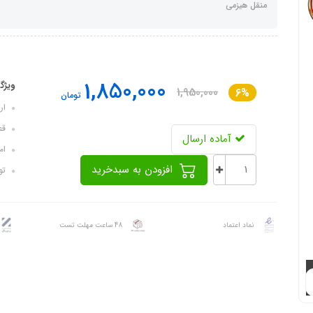
منقل هیزمی
1,850,000
ویژگ
1,950,000
6%
تومان
ارتفا
قطر 
آماده ارسال
امک
افزودن به سبدخرید
تور
نماد اعتماد
48 ساعت مهلت تست