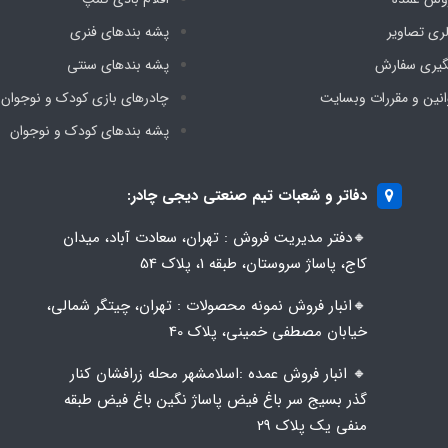
لری تصاویر
پشه‌ بندهای فنری
گیری سفارش
پشه‌ بندهای سنتی
انین و مقررات وبسایت
چادرهای بازی کودک و نوجوان
پشه‌ بندهای کودک و نوجوان
دفاتر و شعبات تیم صنعتی دیجی چادر:
🔸️​​دفتر مدیریت فروش : تهران، سعادت آباد، میدان
کاج، پاساژ سروستان، طبقه 1، پلاک 54
🔸️​​انبار فروش نمونه محصولات : تهران، چیتگر شمالی،
خیابان مصطفی خمینی، پلاک 40
🔸️ انبار فروش عمده :اسلامشهر محله زرافشان کنار
گذر بسیج سر باغ فیض پاساژ نگین باغ فیض طبقه
منفی یک پلاک ۲۹