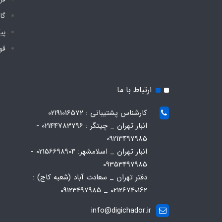
گا
پی
قو
ارتباط با ما
کارشناس پشتیبانی : 02191016572
انبار تهران _ چیتگر : 02144783796 -
09213497985
انبار تهران _ اسلامشهر: 02156698904 -
09353497985
دفتر تهران _ سعادت آباد (شعبه کاج) :
02126740162 _ 09123497985
info@digichador.ir