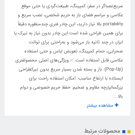
۵۵ سانت
سریع‌نصباگر در سفر، کمپینگ، طبیعت‌گردی یا حتی موقع
عکاسی و مراسم فضای باز به حریم شخصی، نصب سریع و
نوع پارچه
portability بالا نیاز دارید، این چادر فنری چندمنظوره دقیقاً
برای همین طراحی شده است.این چادر بدون نیاز به تیرک یا
پلی استر پشت نقره بدون سایه
ابزار، در چند ثانیه باز می‌شود و به‌راحتی برای توالت
صحرایی، حمام کمپینگ، تعویض لباس و حتی استفاده
اقلام همراه
عکاسی قابل استفاده است.✅ ویژگی‌های اصلی محصولفنری
کیف حمل مخصوص و میخ و بند مهار
(Pop-Up): باز و بسته شدن بسیار سریع بدون تیرکطراحی
ایستاده با ارتفاع مناسب: امکان استفاده راحت برای
مناسب برای
بزرگسالپارچه مقاوم و ضخیم: حفظ حریم خصوصی و دوام
بالا...
ماهیگیری ، اتاق پرو، حمام صحرایی، توالت صحرایی
مشاهده بیشتر
محصولات مرتبط