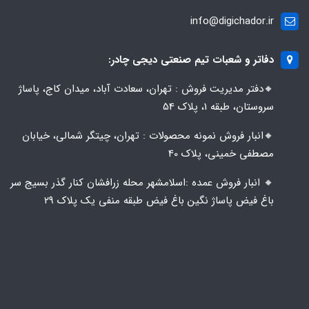
info@digichador.ir
دفاتر و شعبات تیم صنعتی دیجی چادر:
🔸️​​دفتر مدیریت فروش : تهران، سعادت آباد، میدان کاج، پاساژ
سروستان، طبقه 1، پلاک 54
🔸️​​انبار فروش نمونه محصولات : تهران، چیتگر شمالی، خیابان
مصطفی خمینی، پلاک 40
🔸️ انبار فروش عمده :اسلامشهر محله زرافشان کنار گذر بسیج سر
باغ فیض پاساژ نگین باغ فیض طبقه منفی یک پلاک ۲۹