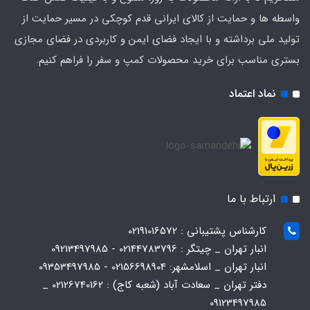
واسطه ها و حمایت از کالای ایرانی قدم کوچکی در مسیر حمایت از
تولید ملی برداشته و با ایجاد فضای ایمن و کاربردی در فضای مجازی
بستری مناسب برای خرید محصولات کمپ و سفر را فراهم کنیم.
نماد اعتماد
ارتباط با ما
کارشناس پشتیبانی : 02191016572
انبار تهران _ چیتگر : 02144783796 - 09213497985
انبار تهران _ اسلامشهر: 02156698904 - 09353497985
دفتر تهران _ سعادت آباد (شعبه کاج) : 02126740162 _
09123497985