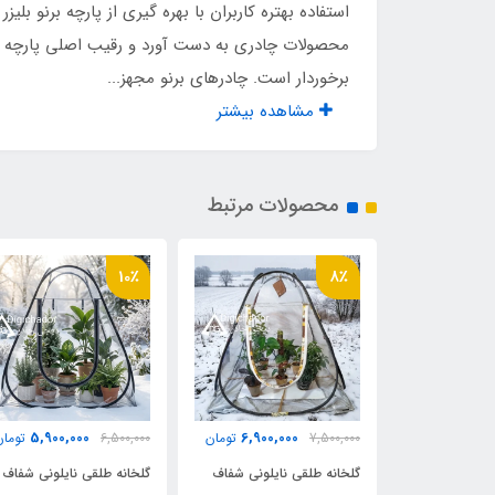
تعداد درب ورودی
1 عدد
استفاده بهتره کاربران با بهره گیری از پارچه برنو 
محصولات چادری به دست آورد و رقیب اصلی پارچه ها
جنس تور پشه‌ بند درب و پنجره ها
حریر
برخوردار است. چادرهای برنو مجهز...
مشاهده بیشتر
نوع زیپها
شماره 10 دنده 
نوع اسکلت
فنری
محصولات مرتبط
اقلام همراه
کیف
10٪
10٪
وزن
۱۰ کیلو
مدل پنجره ها
اسپا
نوع کیف
برنو
4,950,000
5,900,000
6,900,
تومان
6,500,000
تومان
5,500,000
توما
ایلونی شفاف
گلخانه طلقی نایلونی شفاف
گلخانه طلقی نایلونی شفاف