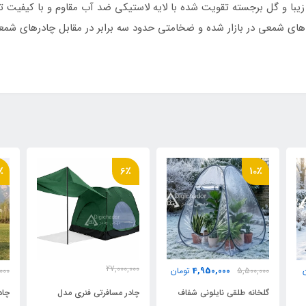
بلیزر زیبا و گل برجسته تقویت شده با لایه لاستیکی ضد آب مقاوم و با کیف
ی شمعی در بازار شده و ضخامتی حدود سه برابر در مقابل چادرهای شمعی 
 ریزبافت درجه یک
درشت دوسر
 روکشدار آسان تاشو
 حمل
٪
12٪
6٪
نیایی
 فنردار چترشو
27,000,000
3,970,000
ن
4,500,000
تومان
000
25,500,000
تومان
چادر مسافرتی فنری مدل
چادر توالت حمام صحرایی
چاد