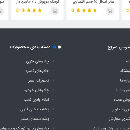
دی
کوبیک دوپوش vip سایبان دار
سوپر کمپ فنری وارداتی
سوپ
پارچه کره ای هشت نفره
دیجی چادر (رنگ آبی)
دیج
دیجی چادر (رنگ سبز)
ترسی سریع
دسته بندی محصولات
نه
چادرهای فنری
وشگاه
چادرهای کمپ
اره ما
تجهیزات سفر
اس با ما
چادرهای خودرو
وش عمده
اقلام بادی کمپ
لری تصاویر
پشه‌ بندهای فنری
گیری سفارش
پشه‌ بندهای سنتی
انین و مقررات وبسایت
چادرهای بازی کودک و نوجوان