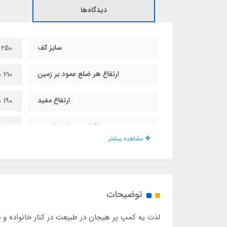
دیدگاه‌ها
سایز کف
250 در 250 سانت
ارتفاع هر ضلع عمود بر زمین
210 سانت
ارتفاع مفید
۱۹۰ سانت
ظرفیت برای نشستن
8 نفر
مشاهده بیشتر
ظرفیت برای خوابیدن
4 نفر
جنس چادر
برنو
توضیحات
تعداد پنجره و هواکش
۳ عدد
لذت یه کمپ پر هیجان در طبیعت در کنار خانواده و د