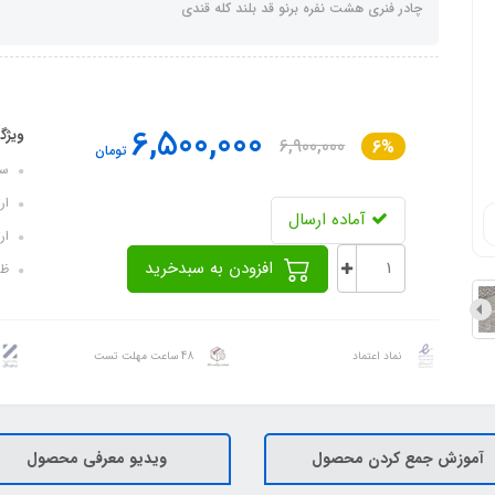
چادر فنری هشت نفره برنو قد بلند کله قندی
6,500,000
ویژگ
6,900,000
6%
تومان
سایز ک
ارت
آماده ارسال
ارتف
افزودن به سبدخرید
ظرف
نماد اعتماد
48 ساعت مهلت تست
آموزش جمع کردن محصول
ویدیو معرفی محصول