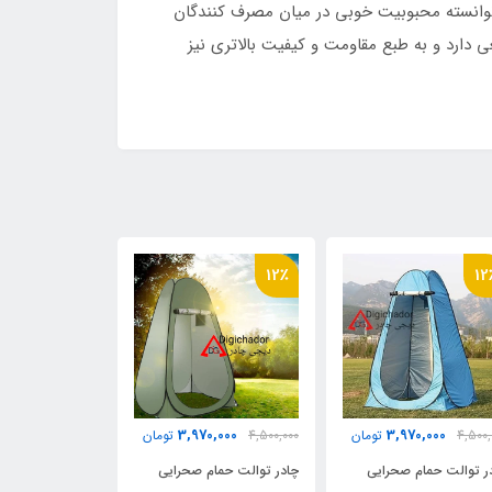
یت توانسته محبوبیت خوبی در میان مصرف کنندگان
دارد و به طبع مقاومت و کیفیت بالاتری نیز
10٪
9٪
12
4,500,000
3,970,000
4,500,
تومان
4,900,000
تومان
ر توالت حمام صحرایی
چادر توالت صحرایی ارتفاع
گلخانه طلقی نای