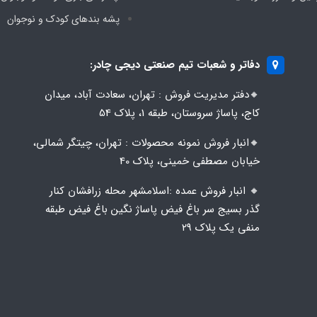
پشه‌ بندهای کودک و نوجوان
دفاتر و شعبات تیم صنعتی دیجی چادر:
🔸️​​دفتر مدیریت فروش : تهران، سعادت آباد، میدان
کاج، پاساژ سروستان، طبقه 1، پلاک 54
🔸️​​انبار فروش نمونه محصولات : تهران، چیتگر شمالی،
خیابان مصطفی خمینی، پلاک 40
🔸️ انبار فروش عمده :اسلامشهر محله زرافشان کنار
گذر بسیج سر باغ فیض پاساژ نگین باغ فیض طبقه
منفی یک پلاک ۲۹