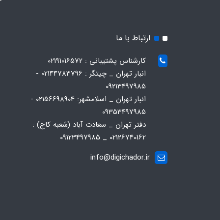
ارتباط با ما
کارشناس پشتیبانی : 02191016572
انبار تهران _ چیتگر : 02144783796 -
09213497985
انبار تهران _ اسلامشهر: 02156698904 -
09353497985
دفتر تهران _ سعادت آباد (شعبه کاج) :
02126740162 _ 09123497985
info@digichador.ir