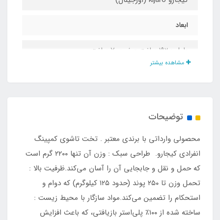
ابعاد
طول : ۱۹۲ سانت عرض: ۷۰ سانت
مشاهده بیشتر
ارتفاع
۱۵ سانت
توضیحات
ویژگی
محصولی وارداتی با برندی معتبر . تخت تاشوی کمپینگ
قابل حمل
انفرادی کیجارو. طراحی سبک : وزن آن تنها ۲۲۰۰ گرم است
که حمل و نقل و جابجایی آن را آسان می‌کند.ظرفیت بالا :
جنس قاب
تحمل وزن تا ۲۵۰ پوند (حدود ۱۲۵ کیلوگرم) که دوام و
استحکام را تضمین می‌کند.مواد سازگار با محیط زیست :
آلومینیوم
ساخته شده از ۱۰۰٪ پلی‌استر بازیافتی، که باعث افزایش