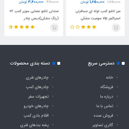
3,400,000
1,650,000
1,750,000
تومان
3,900,000
تومان
بزرگسال
میز تاشو کمپ لوله ای مسافرتی
صندلی تاشو عصایی سوپر کمپ v2
استراکچر vip سومیت مشکی
(رنگ مشکی)دیجی چادر
تحمل وزن
۱۲۵ کیلوگرم
دسترسی سریع
دسته بندی محصولات
خانه
چادرهای فنری
فروشگاه
چادرهای کمپ
درباره ما
تجهیزات سفر
تماس با ما
چادرهای خودرو
فروش عمده
اقلام بادی کمپ
گالری تصاویر
پشه‌ بندهای فنری