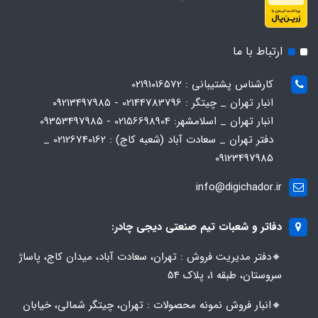
ارتباط با ما
کارشناس پشتیبانی : 02191016572
انبار تهران _ چیتگر : 02144783796 - 09213497985
انبار تهران _ اسلامشهر: 02156698904 - 09353497985
دفتر تهران _ سعادت آباد (شعبه کاج) : 02126740162 _
09123497985
info@digichador.ir
دفاتر و شعبات تیم صنعتی دیجی چادر:
🔸️​​دفتر مدیریت فروش : تهران، سعادت آباد، میدان کاج، پاساژ
سروستان، طبقه 1، پلاک 54
🔸️​​انبار فروش نمونه محصولات : تهران، چیتگر شمالی، خیابان