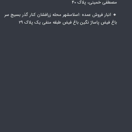
مصطفی خمینی، پلاک 40
🔸️ انبار فروش عمده :اسلامشهر محله زرافشان کنار گذر بسیج سر
باغ فیض پاساژ نگین باغ فیض طبقه منفی یک پلاک ۲۹