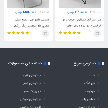
مناسب تا وزن
1,550,000
2,900,000
3,300,000
تومان
1,750,000
تومان
1۵۰ کیلو
میز استراکچر مسافرتی چوب ترمو
صندلی تاشو طبی دسته مبلی
قزاقستان دو نفره دیجی چادر
سفری اکو سومیت رنگ زرشکی
جنس پارچه
نانو آب گریز درجه یک
۲ عدد فنر عرضی زیر نشیمن
دسترسی سریع
دسته بندی محصولات
دارد
خانه
چادرهای فنری
فروشگاه
چادرهای کمپ
درباره ما
تجهیزات سفر
تماس با ما
چادرهای خودرو
فروش عمده
اقلام بادی کمپ