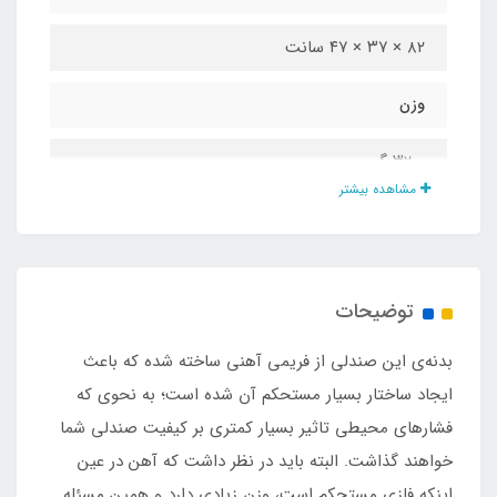
۸۲ × ۳۷ × ۴۷ سانت
وزن
۳۲۰۰ گرم
مشاهده بیشتر
تعداد فنرهای پشت کار
7 عدد
توضیحات
فوم لبه بالایی صندلی
بدنه‌ی این صندلی از فریمی آهنی ساخته شده که باعث
دارد
ایجاد ساختار بسیار مستحکم آن شده است؛ به نحوی که
فشارهای محیطی تاثیر بسیار کمتری بر کیفیت صندلی شما
فوم لبه پایینی صندلی
خواهند گذاشت. البته باید در نظر داشت که آهن در عین
اینکه فلزی مستحکم است، وزن زیادی دارد و همین مسئله