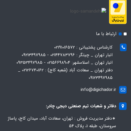
ارتباط با ما
کارشناس پشتیبانی : 02191016572
انبار تهران _ چیتگر : 02144783796 - 09213497985
انبار تهران _ اسلامشهر: 02156698904 - 09353497985
دفتر تهران _ سعادت آباد (شعبه کاج) : 02126740162 _
09123497985
info@digichador.ir
دفاتر و شعبات تیم صنعتی دیجی چادر:
🔸️​​دفتر مدیریت فروش : تهران، سعادت آباد، میدان کاج، پاساژ
سروستان، طبقه 1، پلاک 54