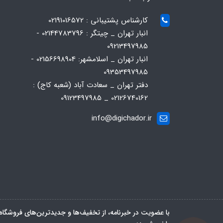
کارشناس پشتیبانی : 02191016572
انبار تهران _ چیتگر : 02144783796 -
09213497985
انبار تهران _ اسلامشهر: 02156698904 -
09353497985
دفتر تهران _ سعادت آباد (شعبه کاج) :
02126740162 _ 09123497985
info@digichador.ir
با عضویت در خبرنامه، از تخفیف‌ها و جدیدترین‌های فروشگاه