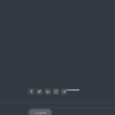
Powered by
Embed Google Maps
&
Phase 10 rules
عضویت