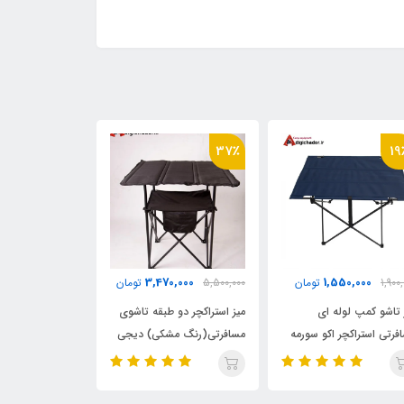
16٪
37٪
19
0,000
3,470,000
1,550,000
1,900
تومان
5,500,000
تومان
3,500,000
 تاشو کمپ لوله ای
میز استراکچر دو طبقه تاشوی
صندلی کارگردانی
فرتی استراکچر اکو سورمه
مسافرتی(رنگ مشکی) دیجی
استراکچر اکو دیج
چادر