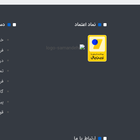
نماد اعتماد
دس
خا
فر
درب
تم
فر
گا
پی
قو
ارتباط با ما