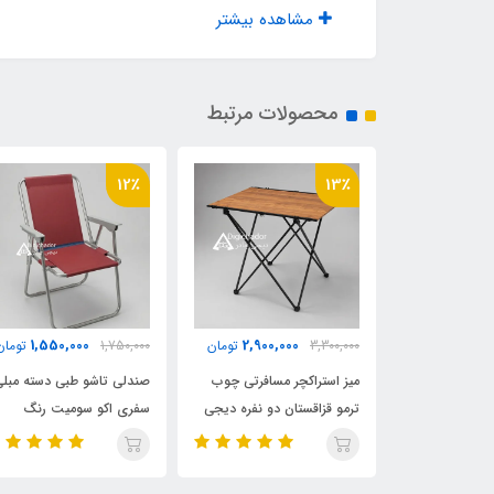
مشاهده بیشتر
محصولات مرتبط
12٪
13٪
1,550,000
2,900,000
2,970,
تومان
3,300,000
تومان
1,750,000
تومان
ی تاشو کتابی
میز استراکچر مسافرتی چوب
صندلی تاشو طبی دسته مبل
ترمو قزاقستان دو نفره دیجی
سفری اکو سومیت رنگ
چادر
زرشکی