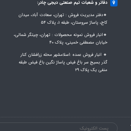
دفاتر و شعبات تیم صنعتی دیجی چادر:
🔸️​​دفتر مدیریت فروش : تهران، سعادت آباد، میدان
کاج، پاساژ سروستان، طبقه 1، پلاک 54
🔸️​​انبار فروش نمونه محصولات : تهران، چیتگر شمالی،
خیابان مصطفی خمینی، پلاک 40
🔸️ انبار فروش عمده :اسلامشهر محله زرافشان کنار
گذر بسیج سر باغ فیض پاساژ نگین باغ فیض طبقه
منفی یک پلاک ۲۹