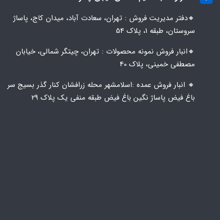
🔸️​​دفتر مدیریت فروش : تهران، سعادت آباد، میدان کاج، پاساژ
سروستان، طبقه 1، پلاک 54
🔸️​​انبار فروش نمونه محصولات : تهران، چیتگر شمالی، خیابان
مصطفی خمینی، پلاک 40
🔸️ انبار فروش عمده :اسلامشهر محله زرافشان کنار گذر بسیج سر
باغ فیض پاساژ نگین باغ فیض طبقه منفی یک پلاک ۲۹