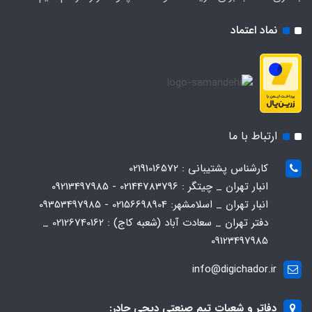
نماد اعتماد
ارتباط با ما
کارشناس پشتیبانی : 02191016572
انبار تهران _ چیتگر : 02144783796 - 09213497985
انبار تهران _ اسلامشهر: 02156698904 - 09353497985
دفتر تهران _ سعادت آباد (شعبه کاج) : 02126740162 _
09123497985
info@digichador.ir
دفاتر و شعبات تیم صنعتی دیجی چادر: