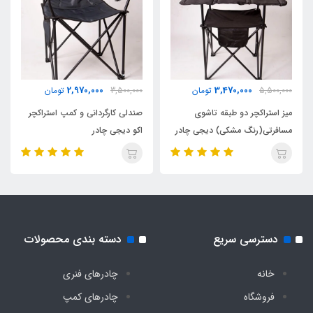
2,970,000
3,470,000
5,500,000
تومان
3,500,000
تومان
میز استراکچر دو طبقه تاشوی
صندلی کارگردانی و کمپ استراکچر
مسافرتی(رنگ مشکی) دیجی چادر
اکو دیجی چادر
دسترسی سریع
دسته بندی محصولات
خانه
چادرهای فنری
فروشگاه
چادرهای کمپ